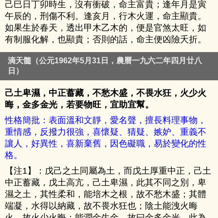
己巳日丁卯時生，沒有衝破，命主富貴；逢年月是寅
午辰的，刑傷不利。逢亥月，行木火運，命主顯貴。
如果生於春天，透出甲木乙木的，便是官煞太旺，如
有制服化解，也顯貴；否則的話，命主便凶險夭折。
滴天髓（公元1962年5月31日，農曆一九六二年四月廿八
日）
己土卑濕，中正蓄藏，不愁木盛，不畏水狂，火少火
晦，金多金光，若要物旺，宜助宜幫。
性格簡批：表面溫和文靜，愛名聲，擅長料理事物，
重情感，反撥力很強，喜懷疑、猜疑、嫉妒、重義不
讓人，好異性，喜新棄舊，因色礙職，易於變化的性
格。
【注1】：戊己之土同屬為土，而戊土厚重中正，己土
中正蓄藏，戊土高亢，己土卑濕，此其不同之別，卑
濕之土，其性柔和，能培木之根，故不愁木盛；其體
端凝，水得以納藏，故不畏水狂也；陰土能洩火晦
火，故火少火晦；能潤金生金，故曰金多金光，此為