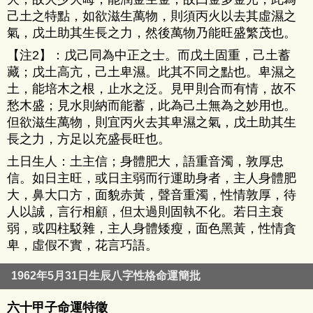
己土之特點，如欲滋生萬物，則須丙火以去其虛濕之
氣，戊土助其生長之力，然後萬物乃能旺盛繁茂也。
【注2】：戊己同為中正之士。而戊土固重，己土蓄
藏；戊土高亢，己土卑濕。此其不同之點也。卑濕之
土，能培木之根，止水之泛。見甲則合而有情，故不
愁木盛；見水則納而能蓄，此為己土無為之妙用也。
但欲滋生萬物，則宜丙火去其卑濕之氣，戊土助其生
長之力，方足以充盛長旺也。
土日生人：土主信；身體肥大，語重音濁，敦厚忠
信。如日主旺，或日主弱而行運助身者，主人身體肥
大，鼻大口方，面貌赤黃，聲音重濁，性情敦厚，待
人以誠，言行相顧，但太過則固執不化。若日主衰
弱，或四柱駁雜，主人身體矮瘦，面色黑黃，性情貪
卑，虛假不實，花言巧語。
1962年5月31日生辰八字性格命運簡批
六十甲子命運特徵