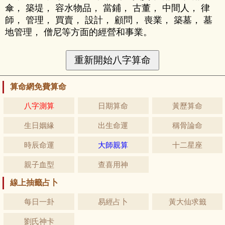
傘， 築堤， 容水物品， 當鋪， 古董， 中間人， 律
師， 管理， 買賣， 設計， 顧問， 喪業， 築墓， 墓
地管理， 僧尼等方面的經營和事業。
算命網免費算命
八字測算
日期算命
黃歷算命
生日姻緣
出生命運
稱骨論命
時辰命運
大師親算
十二星座
親子血型
查喜用神
線上抽籤占卜
每日一卦
易經占卜
黃大仙求籤
劉氏神卡