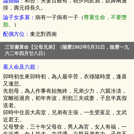
論婚姻：
和合：夫妻百般有，朝夕同飲酒，奴婢兩邊
排，壽元得長久。
論子女多寡：
病有一子病有一子（
尊重生命，不要墮
胎。
）
配偶方位：
東北對西南
三世書算命【父母兄弟】（陽曆1962年5月31日，陰曆一九
六二年四月廿八日）
看人命及六親：
卯時初生來卯時初，為人最辛苦，衣祿隨時度，逢喜
又逢悲。
先剋母，為人作事有始無終，兄弟少力，六親冷淡，
宜離祖過房，初年奔波，刑剋三夫或妻，子息半真假
送老。
卯時中住居大高堂，兄弟有主張，一生受富足，文武
近君王。
父母雙全，三十年父母在，男人為官，女人有福，一
生近貴，女人益夫，文武通，六親兄弟有力，子息不