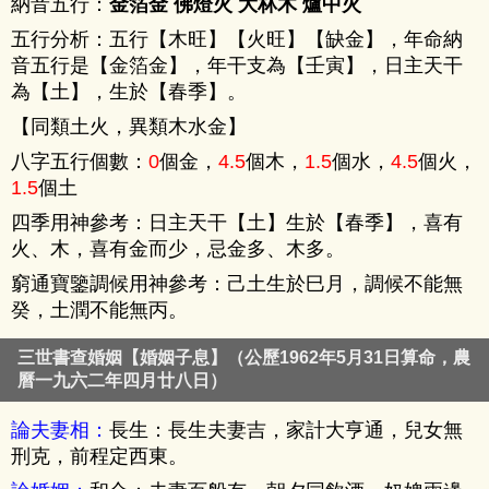
納音五行：
金箔金 佛燈火 大林木 爐中火
五行分析：五行【
木旺
】【
火旺
】【
缺金
】，年命納
音五行是【金箔金】，年干支為【壬寅】，日主天干
為【土】，生於【春季】。
【同類土火，異類木水金】
八字五行個數：
0
個金，
4.5
個木，
1.5
個水，
4.5
個火，
1.5
個土
四季用神參考：日主天干【土】生於【春季】，喜有
火、木，喜有金而少，忌金多、木多。
窮通寶鑒調候用神參考：己土生於巳月，調候不能無
癸，土潤不能無丙。
三世書查婚姻【婚姻子息】（公歷1962年5月31日算命，農
曆一九六二年四月廿八日）
論夫妻相：
長生：長生夫妻吉，家計大亨通，兒女無
刑克，前程定西東。