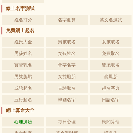
線上名字測試
姓名打分
名字測算
英文名測試
免費網上起名
姓氏大全
男孩取名
女孩取名
男孩姓名
女孩姓名
免費取名
寶寶乳名
疊字名字
雙胞取名
男雙胞胎
女雙胞胎
龍鳳胎
成語起名
古詩取名
起名字典
五行起名
韓國名字
日語名字
網上算命大全
心理測驗
每日心理
民間算命