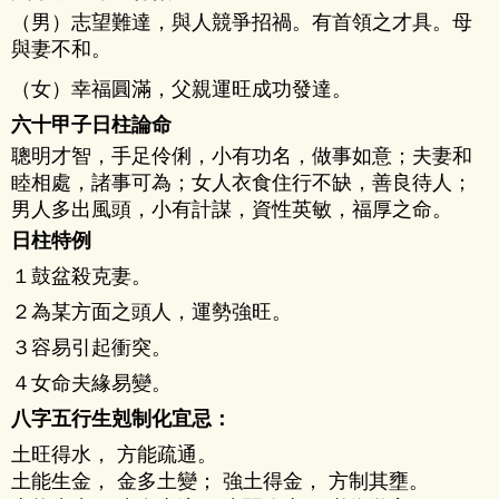
（男）志望難達，與人競爭招禍。有首領之才具。母
與妻不和。
（女）幸福圓滿，父親運旺成功發達。
六十甲子日柱論命
聰明才智，手足伶俐，小有功名，做事如意；夫妻和
睦相處，諸事可為；女人衣食住行不缺，善良待人；
男人多出風頭，小有計謀，資性英敏，福厚之命。
日柱特例
１鼓盆殺克妻。
２為某方面之頭人，運勢強旺。
３容易引起衝突。
４女命夫緣易變。
八字五行生剋制化宜忌：
土旺得水， 方能疏通。
土能生金， 金多土變； 強土得金， 方制其壅。