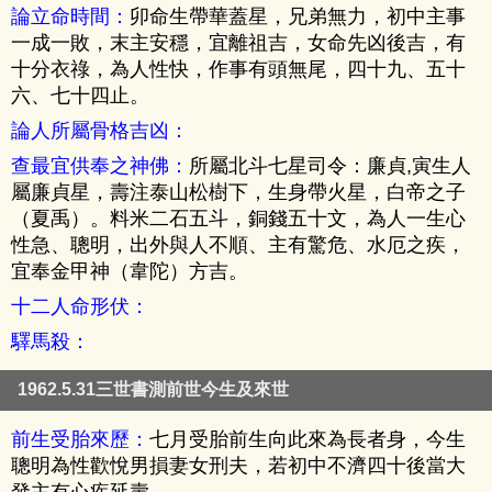
論立命時間：
卯命生帶華蓋星，兄弟無力，初中主事
一成一敗，末主安穩，宜離祖吉，女命先凶後吉，有
十分衣祿，為人性快，作事有頭無尾，四十九、五十
六、七十四止。
論人所屬骨格吉凶：
查最宜供奉之神佛：
所屬北斗七星司令：廉貞,寅生人
屬廉貞星，壽注泰山松樹下，生身帶火星，白帝之子
（夏禹）。料米二石五斗，銅錢五十文，為人一生心
性急、聰明，出外與人不順、主有驚危、水厄之疾，
宜奉金甲神（韋陀）方吉。
十二人命形伏：
驛馬殺：
1962.5.31三世書測前世今生及來世
前生受胎來歷：
七月受胎前生向此來為長者身，今生
聰明為性歡悅男損妻女刑夫，若初中不濟四十後當大
發主有心疾延壽。