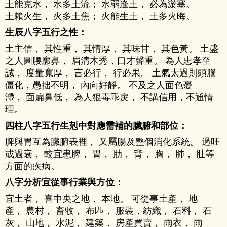
土能克水， 水多土流； 水弱逢土， 必為淤塞。
土賴火生， 火多土焦； 火能生土， 土多火晦。
生辰八字五行之性：
土主信， 其性重， 其情厚， 其味甘， 其色黃。 土盛
之人圓腰廓鼻， 眉清木秀，口才聲重。 為人忠孝至
誠， 度量寬厚， 言必行， 行必果。 土氣太過則頭腦
僵化，愚拙不明， 內向好靜。 不及之人面色憂
滯， 面扁鼻低， 為人狠毒乖戾， 不講信用，不通情
理。
四柱八字五行生剋中對應需補的臟腑和部位：
脾與胃互為臟腑表裡， 又屬腸及整個消化系統。 過旺
或過衰， 較宜患脾， 胃， 肋， 背， 胸， 肺， 肚等
方面的疾病。
八字分析宜從事行業與方位：
宜土者， 喜中央之地， 本地。 可從事土產， 地
產， 農村， 畜牧， 布匹， 服裝，紡織， 石料， 石
灰， 山地， 水泥， 建築， 房產買賣， 雨衣， 雨