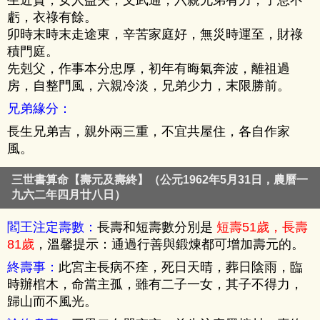
虧，衣祿有餘。
卯時末時末走途東，辛苦家庭好，無災時運至，財祿
積門庭。
先剋父，作事本分忠厚，初年有晦氣奔波，離祖過
房，自整門風，六親冷淡，兄弟少力，末限勝前。
兄弟緣分：
長生兄弟吉，親外兩三重，不宜共屋住，各自作家
風。
三世書算命【壽元及壽終】（公元1962年5月31日，農曆一
九六二年四月廿八日）
閻王注定壽數：
長壽和短壽數分別是
短壽51歲，長壽
81歲
，溫馨提示：通過行善與鍛煉都可增加壽元的。
終壽事：
此宮主長病不痊，死日天晴，葬日陰雨，臨
時辦棺木，命當主孤，雖有二子一女，其子不得力，
歸山而不風光。