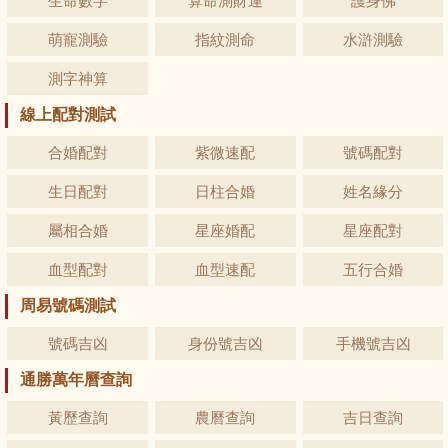
生命數字
算命測財運
護身佛
萌寵測驗
指紋測命
水滸測驗
測字神算
線上配對測試
合婚配對
紫微速配
號碼配對
生日配對
日柱合婚
姓名緣分
屬相合婚
星座婚配
星座配對
血型配對
血型速配
五行合婚
周易號碼測試
號碼吉凶
身份號吉凶
手機號吉凶
通勝萬年曆查詢
黃歷查詢
農曆查詢
吉日查詢