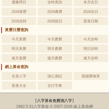
通勝擇日
吉時查詢
本月吉日
2026黃歷
2026農曆
2026吉日
2026吉時
2026節日
星座日期
黃曆日曆查詢
今天黃曆
今天農曆
今天吉時
明天黃曆
明天農曆
明日吉時
後天黃曆
後天農曆
後天吉時
網上算命查詢
生辰八字
讀心測試
陰陽曆換算
星座大全
五行字典
【
八字算命免費測八字
】
1962.5.31八字算命 © 2007-2026 線上算命網