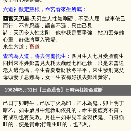
六道神數定慧根，命宮看來生所屬：
酉宮天刃星
-天刃主人性氣剛硬，不受人屈，做事依己
而行，不肯忍讓，語言不遜，只由己見。
詩：天刃令人性太剛，他非我是要爭強，拈刀丟斧雄
心重，好做將軍入戰場。
來生六道：
畜道
查若為人道，將去何處托生：
四月生人七月受胎前生
四州來本姓鄭曾見火耗太歲經七部已救，只是未曾送
老人過危橋，今生春夏發財秋冬平平，來生發刑克父
母頭妻子息難為，女一生衣祿好後去鄭州黃家。
1962年5月31日【三命通會】日時兩柱論命速斷
己日丁卯時生，己以丁火為印，乙木為鬼，卯上明丁
暗乙。如果歲月中無救助依托的，命主便虛秀不實，
有成功也有失敗。月柱中如果見辛金製伏鬼、自身強
旺的，便是貴命;行運生旺的，也吉利。