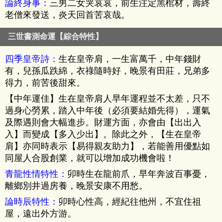
論終身事：
三男二女哭哀哀，前生注定黑棺材，壽終
老僧來發送，炎天回首苦哀哉。
三世書測命運【綜合特性】
四季皇帝詩：
生在皇帝肩，一生富萬千，中年錢財
有，兒孫瓜跌綿，衣祿隨時好，晚景有田莊，兄弟多
得力，前苦後甜來。
【中年運佳】生在皇帝肩人早年運程並不太差，只不
過身心勞累，踏入中年後（必須要結婚先得），運氣
及際遇則會大幅進步。財運方面，亦會由【出出入
入】而變成【多入少出】。除此之外，【生在皇帝
肩】亦同時表示【易得親友助力】，若能善用優點如
同屋人合股創業，就可以增加成功機會啦！
青龍性情特性：
卯時生在龍前爪，早年奔波百事憂，
離鄉別井過房養，晚景安康不用愁。
論時辰特性：
卯時心性高，經紀往他州，不宜住祖
屋，遠出外方游。