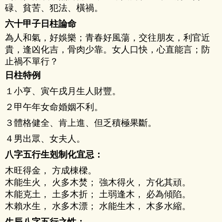
碌、貧苦、犯法、橫禍。
六十甲子日柱論命
為人和氣，好娛樂；青春好風蕩，交往朋友，利官近
貴，逢凶化吉，骨肉少靠。女人口快，心直能言；防
止禍不單行？
日柱特例
１小亨、寅午戌月生人財豐。
２甲午年女命婚姻不利。
３體格健全、肯上進、但乏積極果斷。
４男出眾、女夫人。
八字五行生剋制化宜忌：
木旺得金， 方成棟樑。
木能生火， 火多木焚； 強木得火， 方化其頑。
木能克土， 土多木折； 土弱逢木， 必為傾陷。
木賴水生， 水多木漂； 水能生木， 木多水縮。
生辰八字五行之性：