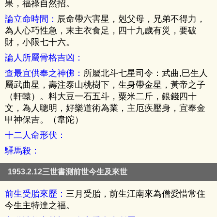
果，福祿自然招。
論立命時間：
辰命帶六害星，剋父母，兄弟不得力，
為人心巧性急，末主衣食足，四十九歲有災，要破
財，小限七十六。
論人所屬骨格吉凶：
查最宜供奉之神佛：
所屬北斗七星司令：武曲,巳生人
屬武曲星，壽注泰山桃樹下，生身帶金星，黃帝之子
（軒轅）。料大豆一石五斗，粟米二斤，銀錢四十
文，為人聰明，好樂道術為業，主厄疾壓身，宜奉金
甲神保吉。（韋陀）
十二人命形伏：
驛馬殺：
1953.2.12三世書測前世今生及來世
前生受胎來歷：
三月受胎，前生江南來為僧愛惜常住
今生主特達之福。