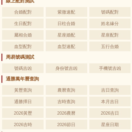
線上配對測試
合婚配對
紫微速配
號碼配對
生日配對
日柱合婚
姓名緣分
屬相合婚
星座婚配
星座配對
血型配對
血型速配
五行合婚
周易號碼測試
號碼吉凶
身份號吉凶
手機號吉凶
通勝萬年曆查詢
黃歷查詢
農曆查詢
吉日查詢
通勝擇日
吉時查詢
本月吉日
2026黃歷
2026農曆
2026吉日
2026吉時
2026節日
星座日期