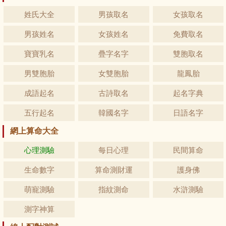
姓氏大全
男孩取名
女孩取名
男孩姓名
女孩姓名
免費取名
寶寶乳名
疊字名字
雙胞取名
男雙胞胎
女雙胞胎
龍鳳胎
成語起名
古詩取名
起名字典
五行起名
韓國名字
日語名字
網上算命大全
心理測驗
每日心理
民間算命
生命數字
算命測財運
護身佛
萌寵測驗
指紋測命
水滸測驗
測字神算