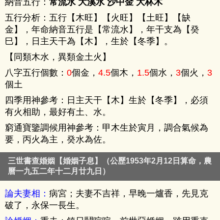
納音五行：
常流水 大溪水 沙中金 大林木
五行分析：五行【
木旺
】【
火旺
】【
土旺
】【
缺
金
】，年命納音五行是【常流水】，年干支為【癸
巳】，日主天干為【木】，生於【冬季】。
【同類木水，異類金土火】
八字五行個數：
0
個金，
4.5
個木，
1.5
個水，
3
個火，
3
個土
四季用神參考：日主天干【木】生於【冬季】，必須
有火相助，最好有土、水。
窮通寶鑒調候用神參考：甲木生於寅月，調合氣候為
要，丙火為主，癸水為佐。
三世書查婚姻【婚姻子息】（公歷1953年2月12日算命，農
曆一九五二年十二月廿九日）
論夫妻相：
病宮；夫妻不吉祥，早晚一爐香，先見克
破了，永保一長生。