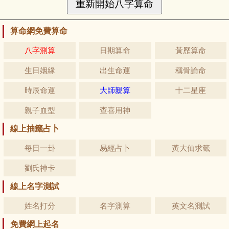
算命網免費算命
八字測算
日期算命
黃歷算命
生日姻緣
出生命運
稱骨論命
時辰命運
大師親算
十二星座
親子血型
查喜用神
線上抽籤占卜
每日一卦
易經占卜
黃大仙求籤
劉氏神卡
線上名字測試
姓名打分
名字測算
英文名測試
免費網上起名