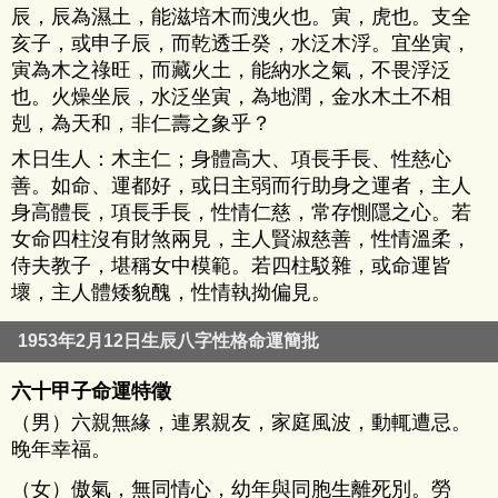
辰，辰為濕土，能滋培木而洩火也。寅，虎也。支全
亥子，或申子辰，而乾透壬癸，水泛木浮。宜坐寅，
寅為木之祿旺，而藏火土，能納水之氣，不畏浮泛
也。火燥坐辰，水泛坐寅，為地潤，金水木土不相
剋，為天和，非仁壽之象乎？
木日生人：木主仁；身體高大、項長手長、性慈心
善。如命、運都好，或日主弱而行助身之運者，主人
身高體長，項長手長，性情仁慈，常存惻隱之心。若
女命四柱沒有財煞兩見，主人賢淑慈善，性情溫柔，
侍夫教子，堪稱女中模範。若四柱駁雜，或命運皆
壞，主人體矮貌醜，性情執拗偏見。
1953年2月12日生辰八字性格命運簡批
六十甲子命運特徵
（男）六親無緣，連累親友，家庭風波，動輒遭忌。
晚年幸福。
（女）傲氣，無同情心，幼年與同胞生離死別。勞