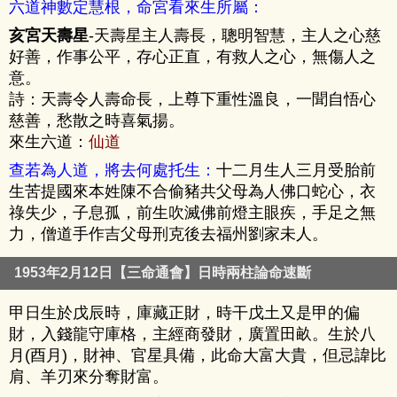
六道神數定慧根，命宮看來生所屬：
亥宮天壽星
-天壽星主人壽長，聰明智慧，主人之心慈
好善，作事公平，存心正直，有救人之心，無傷人之
意。
詩：天壽令人壽命長，上尊下重性溫良，一聞自悟心
慈善，愁散之時喜氣揚。
來生六道：
仙道
查若為人道，將去何處托生：
十二月生人三月受胎前
生苦提國來本姓陳不合偷豬共父母為人佛口蛇心，衣
祿失少，子息孤，前生吹滅佛前燈主眼疾，手足之無
力，僧道手作吉父母刑克後去福州劉家未人。
1953年2月12日【三命通會】日時兩柱論命速斷
甲日生於戊辰時，庫藏正財，時干戊土又是甲的偏
財，入錢龍守庫格，主經商發財，廣置田畝。生於八
月(酉月)，財神、官星具備，此命大富大貴，但忌諱比
肩、羊刃來分奪財富。