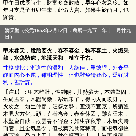
甲午日戊辰時生，財富多會敗散，早年心灰意冷。如
年月支是子丑卯午未，此命大貴。如果生於酉月，也
顯貴。
滴天髓（公元1953年2月12日，農曆一九五二年十二月廿九
日）
甲木參天，脫胎要火，春不容金，秋不容土，火熾乘
龍，水蕩騎虎，地潤天和，植立千古。
性格簡批：漸進性的溫和，人緣佳，重德望，外表平
靜而內心不屈，雖明理性，但也難免猜疑心，愛好財
利，善計謀。
【注1】：甲木雄壯，性純陽，其勢參天，本體堅固，
生於孟春，木體尚嫩，寒氣未了，得丙火而暖身，丁
火次之，如生仲春，旺盛之勢，宜洩不宜克，所謂強
木見火方化其頑，克者為金，春金休囚，難克旺木，
木堅金自缺，故雲春不容金；如生在秋季，木氣失時
而衰，且金氣當令，但枝葉雖凋落稀疏，而根氣卻收
斂下達，受克者乃土，秋金旺而洩土，土氣更虛薄，