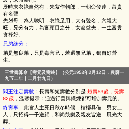
辰時末衣祿自然有，朱紫作朝郎，一朝命發達，富貴
有名聲。
先剋母，為人聰明，衣祿足用，大有聲名，六親大
旺，兄分有力，為官頭目之分，女命益夫，一生富貴
食祿好。
兄弟緣分：
弟是無良弟，兄是毒害兄，若還無兄弟，獨自好營
生。
三世書算命【壽元及壽終】（公元1953年2月12日，農曆一
九五二年十二月廿九日）
閻王注定壽數：
長壽和短壽數分別是
短壽53歲，長壽
82歲
，溫馨提示：通過行善與鍛煉都可增加壽元的。
終壽事：
此宮人主死日秋冬時候，棺槨具備，男女二
人，只招得一子送歸，和尚鼓樂及親友皆送，風光大
葬。