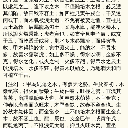
以虛氣之土，逢下攻之木，不僅難培木之根，必反遭
其傾陷，故曰秋不容土；如四柱見寅午戌全，干又透
丙或丁，而木氣被洩太過，不免有被焚之懼，宜柱見
辰土為救，辰屬龍為濕土，又為水庫，能洩火養木，
所以說火熾乘龍；虎者寅也，如支全見申子辰，或亥
子丑，而乾透壬或癸，則水多木必飄流，而得寅為
救，甲木得祿於寅，寅中藏火土，能納水，不畏水
多，故雲水蕩騎虎；如土多不燥，得水以潤，金多不
克，得水之化，或火之制，火多不烈，得帶水之辰土
以洩培木，水多不狂，得寅木以納之，乃地潤天和而
可植立千古。
【注2】：甲為純陽之木，有參天之勢。生於春初，木
嫩氣寒，得火而發榮；生於仲春，旺極之勢，宜洩其
菁英，所謂脫胎要火也。初春嫩木萌芽，不宜金克；
仲春以衰金而克旺木，木堅金缺，故春不容金也。生
於秋木氣休囚，而金當令，土不能培木之根而生金克
木，故不容土也。龍，辰也。支全巳午，或寅午戌，
而乾透丙丁，不惟洩氣太過，抑且火旺木焚。宜坐