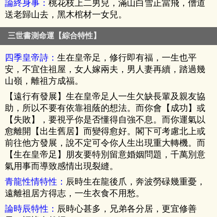
論終身事：
桃花枝上二男兒，滿山白雪正當飛，僧道
送老歸山去，黑木棺材一女兒。
三世書測命運【綜合特性】
四季皇帝詩：
生在皇帝足，修行即有福，一生也平
安，不宜住祖屋，女人嫁兩夫，男人妻再續，踏過幾
山嶺，離祖方成福。
【遠行有發展】生在皇帝足人一生欠缺長輩及親友協
助，所以不要有依靠祖蔭的想法。而你會【成功】或
【失敗】，要視乎你是否懂得自強不息。而你運氣以
愈離開【出生舊居】而變得愈好。閣下可考慮北上或
前往他方發展，說不定可令你人生出現重大轉機。而
【生在皇帝足】朋友要特別留意婚姻問題，千萬別意
氣用事而導致感情出現裂縫。
青龍性情特性：
辰時生在龍後爪，奔波勞碌幾重憂，
遠離祖居方得志，一生衣食不用愁。
論時辰特性：
辰時心甚多，兄弟各分居，更宜修善