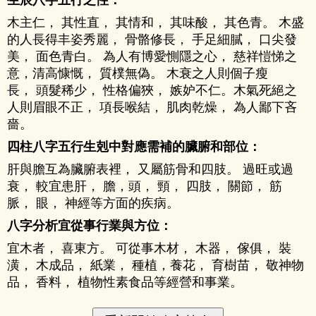
木主仁， 其性直， 其情和， 其味酸， 其色青。 木盛
的人長得丰姿秀麗， 骨骼修長， 手足細膩， 口尖發
美， 面色青白。 為人有博愛惻隱之心， 慈祥愷悌之
意，清高慷慨， 質樸無偽。 木衰之人則個子瘦
長， 頭髮稀少， 性格偏狹， 嫉妒不仁。木氣死絕之
人則眉眼不正， 項長喉結， 肌肉乾燥， 為人鄙下吝
嗇。
四柱八字五行生剋中對應需補的臟腑和部位：
肝與膽互為臟腑表裡， 又屬筋骨和四肢。 過旺或過
衰， 較宜患肝， 膽，頭， 頸， 四肢， 關節， 筋
脈， 眼， 神經等方面的疾病。
八字分析宜從事行業與方位：
宜木者， 喜東方。 可從事木材， 木器， 傢俱， 裝
潢， 木成品， 紙業， 種植，養花， 育樹苗， 敬神物
品， 香料， 植物性素食品等經營和事業。