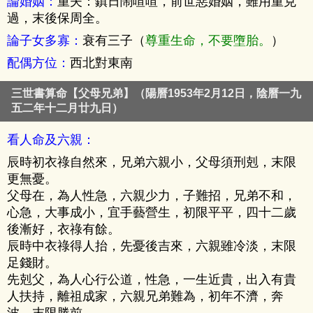
論婚姻：
重夫：鎮日鬧喧喧，前世惡婚姻，雖用重克
過，末後保周全。
論子女多寡：
衰有三子（
尊重生命，不要墮胎。
）
配偶方位：
西北對東南
三世書算命【父母兄弟】（陽曆1953年2月12日，陰曆一九
五二年十二月廿九日）
看人命及六親：
辰時初衣祿自然來，兄弟六親小，父母須刑剋，末限
更無憂。
父母在，為人性急，六親少力，子難招，兄弟不和，
心急，大事成小，宜手藝營生，初限平平，四十二歲
後漸好，衣祿有餘。
辰時中衣祿得人抬，先憂後吉來，六親雖冷淡，末限
足錢財。
先剋父，為人心行公道，性急，一生近貴，出入有貴
人扶持，離祖成家，六親兄弟難為，初年不濟，奔
波，末限勝前。