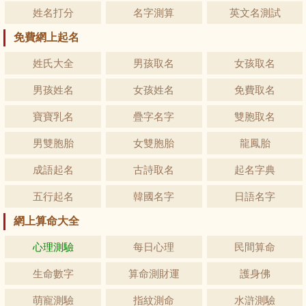
姓名打分
名字測算
英文名測試
免費網上起名
姓氏大全
男孩取名
女孩取名
男孩姓名
女孩姓名
免費取名
寶寶乳名
疊字名字
雙胞取名
男雙胞胎
女雙胞胎
龍鳳胎
成語起名
古詩取名
起名字典
五行起名
韓國名字
日語名字
網上算命大全
心理測驗
每日心理
民間算命
生命數字
算命測財運
護身佛
萌寵測驗
指紋測命
水滸測驗