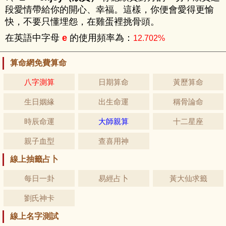
段愛情帶給你的開心、幸福。這樣，你便會愛得更愉
快，不要只懂埋怨，在雞蛋裡挑骨頭。
在英語中字母
的使用頻率為：
e
12.702%
算命網免費算命
八字測算
日期算命
黃歷算命
生日姻緣
出生命運
稱骨論命
時辰命運
大師親算
十二星座
親子血型
查喜用神
線上抽籤占卜
每日一卦
易經占卜
黃大仙求籤
劉氏神卡
線上名字測試