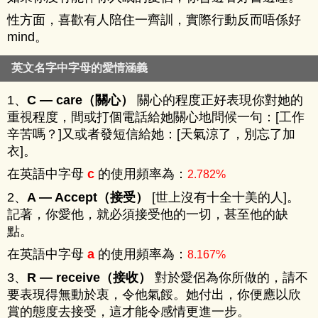
性方面，喜歡有人陪住一齊訓，實際行動反而唔係好
mind。
英文名字中字母的愛情涵義
1、
C — care（關心）
關心的程度正好表現你對她的
重視程度，間或打個電話給她關心地問候一句：[工作
辛苦嗎？]又或者發短信給她：[天氣涼了，別忘了加
衣]。
在英語中字母
的使用頻率為：
c
2.782%
2、
A — Accept（接受）
[世上沒有十全十美的人]。
記著，你愛他，就必須接受他的一切，甚至他的缺
點。
在英語中字母
的使用頻率為：
a
8.167%
3、
R — receive（接收）
對於愛侶為你所做的，請不
要表現得無動於衷，令他氣餒。她付出，你便應以欣
賞的態度去接受，這才能令感情更進一步。