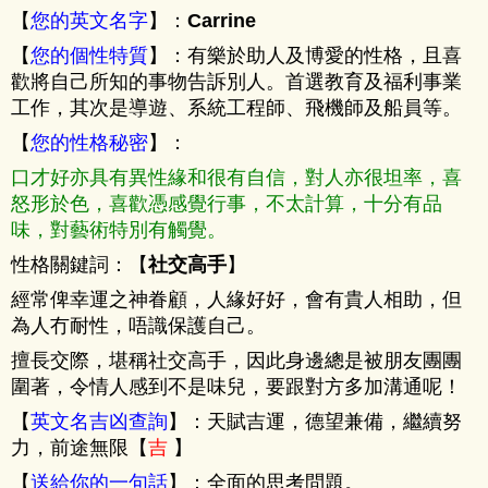
【
您的英文名字
】：
Carrine
【
您的個性特質
】：有樂於助人及博愛的性格，且喜
歡將自己所知的事物告訴別人。首選教育及福利事業
工作，其次是導遊、系統工程師、飛機師及船員等。
【
您的性格秘密
】：
口才好亦具有異性緣和很有自信，對人亦很坦率，喜
怒形於色，喜歡憑感覺行事，不太計算，十分有品
味，對藝術特別有觸覺。
性格關鍵詞：【
社交高手
】
經常俾幸運之神眷顧，人緣好好，會有貴人相助，但
為人冇耐性，唔識保護自己。
擅長交際，堪稱社交高手，因此身邊總是被朋友團團
圍著，令情人感到不是味兒，要跟對方多加溝通呢！
【
英文名吉凶查詢
】：天賦吉運，德望兼備，繼續努
力，前途無限【
吉
】
【
送給你的一句話
】：全面的思考問題。