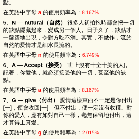
點。
在英語中字母
的使用頻率為：
a
8.167%
5、
N — nutural（自然）
很多人初拍拖時都會把一切
的缺點隱藏起來，變成另一個人。日子久了，缺點才
一籮籮地出現，令對方吃不消。其實，不做作，流於
自然的愛情才是細水長流的。
在英語中字母
的使用頻率為：
n
6.749%
6、
A — Accept（接受）
[世上沒有十全十美的人]。
記著，你愛他，就必須接受他的一切，甚至他的缺
點。
在英語中字母
的使用頻率為：
a
8.167%
7、
G — give（付出）
愛情這樣東西不一定是你付出
[一]，便會收回[一]。但不付出，便一定沒有收穫。對
你的愛人，應有如對自己一樣，毫無保留地付出，這
才算得上真愛。
在英語中字母
的使用頻率為：
g
2.015%