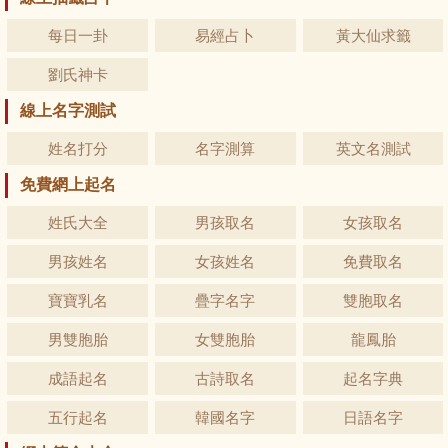
每日一卦
易經占卜
黃大仙求籤
劉氏神卡
線上名字測試
姓名打分
名字測算
英文名測試
免費網上起名
姓氏大全
男孩取名
女孩取名
男孩姓名
女孩姓名
免費取名
寶寶乳名
疊字名字
雙胞取名
男雙胞胎
女雙胞胎
龍鳳胎
成語起名
古詩取名
起名字典
五行起名
韓國名字
日語名字