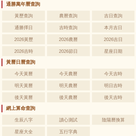
通勝萬年曆查詢
黃歷查詢
農曆查詢
吉日查詢
通勝擇日
吉時查詢
本月吉日
2026黃歷
2026農曆
2026吉日
2026吉時
2026節日
星座日期
黃曆日曆查詢
今天黃曆
今天農曆
今天吉時
明天黃曆
明天農曆
明日吉時
後天黃曆
後天農曆
後天吉時
網上算命查詢
生辰八字
讀心測試
陰陽曆換算
星座大全
五行字典