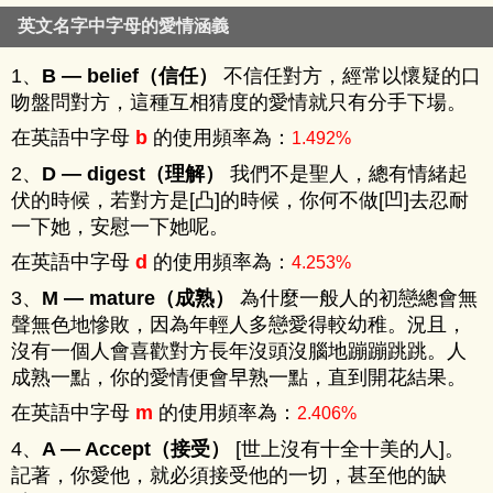
英文名字中字母的愛情涵義
1、
B — belief（信任）
不信任對方，經常以懷疑的口
吻盤問對方，這種互相猜度的愛情就只有分手下場。
在英語中字母
的使用頻率為：
b
1.492%
2、
D — digest（理解）
我們不是聖人，總有情緒起
伏的時候，若對方是[凸]的時候，你何不做[凹]去忍耐
一下她，安慰一下她呢。
在英語中字母
的使用頻率為：
d
4.253%
3、
M — mature（成熟）
為什麼一般人的初戀總會無
聲無色地慘敗，因為年輕人多戀愛得較幼稚。況且，
沒有一個人會喜歡對方長年沒頭沒腦地蹦蹦跳跳。人
成熟一點，你的愛情便會早熟一點，直到開花結果。
在英語中字母
的使用頻率為：
m
2.406%
4、
A — Accept（接受）
[世上沒有十全十美的人]。
記著，你愛他，就必須接受他的一切，甚至他的缺