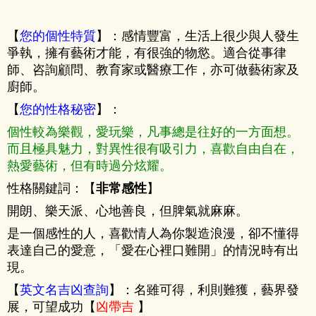
【
您的個性特質
】：感情豐富，生活上很少與人發生
爭執，擁有藝術才能，有很強的物慾。適合從事律
師、咨詢顧問、教育家或醫療工作，亦可做藝術家及
廚師。
【
您的性格秘密
】：
個性較為樂觀，愛玩樂，凡事總是往好的一方面想。
而且極具魅力，對異性很有吸引力，喜歡自由自在，
熱愛藝術，但有時過分炫耀。
性格關鍵詞：【
非常感性
】
開朗、樂天派、心地善良，但脾氣就麻麻。
是一個感性的人，喜歡情人為你製造浪漫，卻不懂得
表達自己的愛意，「愛在心裡口難開」的情況時有出
現。
【
英文名吉凶查詢
】：名雖可得，利則難獲，藝界發
展，可望成功【
凶帶吉
】