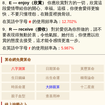
8、
E — enjoy（欣賞）
你應欣賞對方的一切，欣賞這
段愛情帶給你的開心、幸福。這樣，你便會愛得更愉
快，不要只懂埋怨，在雞蛋裡挑骨頭。
在英語中字母
的使用頻率為：
e
12.702%
9、
R — receive（接收）
對於愛侶為你所做的，請不
要表現得無動於衷，令他氣餒。她付出，你便應以欣
賞的態度去接受，這才能令感情更進一步。
在英語中字母
的使用頻率為：
r
5.987%
算命網免費算命
八字測算
日期算命
黃歷算命
生日姻緣
出生命運
稱骨論命
時辰命運
大師親算
十二星座
親子血型
查喜用神
線上抽籤占卜