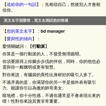
【
送給你的一句話
】：先相信自己，然後別人才會相
信你。
英文名字測愛情，英文名測試您的情感
【
您的英文名字
】：
bd manager
【
愛與性的傾向
】：
愛情關鍵詞：【
行動派
】
你算是一個行動派的人，不接受無理曲鬧。
你須要跟得上你腳步步伐的伴侶，同時，你的他也必
需與你一般聰明或更有智慧。
對你來說，有腦袋的異性比身材好的吸引人多了。
不過矛盾的是，你渴望你的另一半是個外表有吸引
力、能讓你引以為傲的帥哥美女。
暗地裡，你十分性感，不過你通常是不會表現出來的
唷！性對你來說其實非常重要。