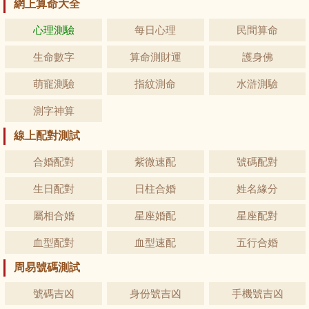
網上算命大全
心理測驗
每日心理
民間算命
生命數字
算命測財運
護身佛
萌寵測驗
指紋測命
水滸測驗
測字神算
線上配對測試
合婚配對
紫微速配
號碼配對
生日配對
日柱合婚
姓名緣分
屬相合婚
星座婚配
星座配對
血型配對
血型速配
五行合婚
周易號碼測試
號碼吉凶
身份號吉凶
手機號吉凶