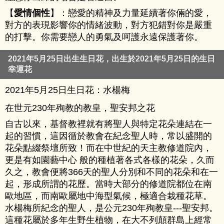
【
愛情個性
】：戀愛的精神及力量延續著你倆的愛，
對方的表現影響你的情緒波動，對方犯錯對你是嚴重
的打擊。你需要戀人的勇氣及呵護永遠保護著你。
2021年5月25日出生生日花，出生於2021年5月25日的生日
幸運花
2021年5月25日生日花：水楊梅
在世元230年殉教的教皇，聖安邦之花
自古以來，基督教裡就有將聖人與特定花朵連結在一
起的習慣，這因循於教會在紀念聖人時，常以盛開的
花朵點綴祭壇所致！而在中世紀的天主教修道院內，
更是有如園藝中心 般的種植著各式各樣的花朵，久而
久之，教會便將366天的聖人分別和不同的花朵和在一
起，形成所謂的花歷。當時大部分的修道院都位在南
歐地區，而南歐屬地中海型氣候，極適合栽種花草。
水楊梅所紀念的聖人，是公元230年殉教皇---聖安邦。
這種花屬於多年生野生植物，在大不列顛群島上經常