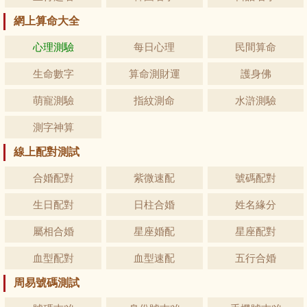
網上算命大全
心理測驗
每日心理
民間算命
生命數字
算命測財運
護身佛
萌寵測驗
指紋測命
水滸測驗
測字神算
線上配對測試
合婚配對
紫微速配
號碼配對
生日配對
日柱合婚
姓名緣分
屬相合婚
星座婚配
星座配對
血型配對
血型速配
五行合婚
周易號碼測試