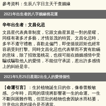
參考資料：生辰八字日主天干查姻緣
2021年出生者的八字姻緣桃花運
辛年出生者：文昌化忌
文昌星代表典章制度，它跟文曲星算是一對的星曜，
同樣有著多才多藝，才情並茂的特質。文昌化忌時，
多半不遵守禮教，喜歡走偏門，即使循規蹈矩也經常
容易受到打擊。同時文昌化忌也代表華而不實有欺瞞
的意味，除了招致濫桃花，也很可能在婚姻感情中受
騙或騙取他人的愛情，不能信守承諾，惹出許多感情
上的糾紛是非。
2021年5月25日星期2出生人的愛情個性
【
命運引言
】：生於植物誕生日的你，像春蕾般敏
感。少年時，四周的環境將影響著一生的命運。一生
不斷與困難作戰，但茁壯的植物也會因缺水而枯萎，
注意你出席的場合是否適當。