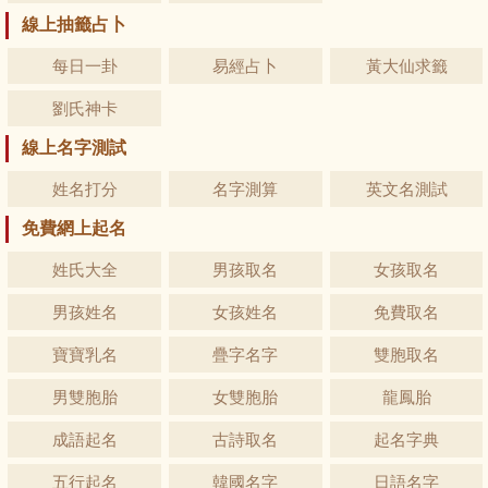
線上抽籤占卜
每日一卦
易經占卜
黃大仙求籤
劉氏神卡
線上名字測試
姓名打分
名字測算
英文名測試
免費網上起名
姓氏大全
男孩取名
女孩取名
男孩姓名
女孩姓名
免費取名
寶寶乳名
疊字名字
雙胞取名
男雙胞胎
女雙胞胎
龍鳳胎
成語起名
古詩取名
起名字典
五行起名
韓國名字
日語名字