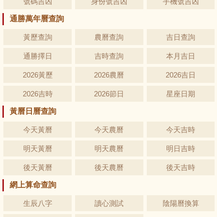
號碼吉凶
身份號吉凶
手機號吉凶
通勝萬年曆查詢
黃歷查詢
農曆查詢
吉日查詢
通勝擇日
吉時查詢
本月吉日
2026黃歷
2026農曆
2026吉日
2026吉時
2026節日
星座日期
黃曆日曆查詢
今天黃曆
今天農曆
今天吉時
明天黃曆
明天農曆
明日吉時
後天黃曆
後天農曆
後天吉時
網上算命查詢
生辰八字
讀心測試
陰陽曆換算