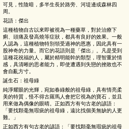
可見，性陰暗，多半生長於路旁、河堤邊或森林四
周。
花語：傑出
這種植物自古以來即被視為一種藥草，對於治療下
痢、頭痛及發高燒等症狀，都具有良好的效果。一般
人認為，這種植物特別領受過神的恩惠，因此具有一
股神奇的力量。而它的花語則是「傑出」。凡是受到
這種花祝福的人，屬於精明能幹的類型，理智重於情
感，具清晰的思者能力，即使遭遇到失戀的挫敗也不
會自亂方寸。
誕生石：祖母綠
純淨耀眼的光輝，宛如春綠般的祖母綠，具有情亮柔
美的特質，怪不得古羅馬人會把它視為的寶石，並且
用來做為偶像的眼晴。正如西方有句古老的諺語：
「要找顆毫無瑕疵的祖母綠，遠比找個美無缺的人更
難。」
正如西方有句古老的諺語：「要找顆毫無瑕疵的祖母