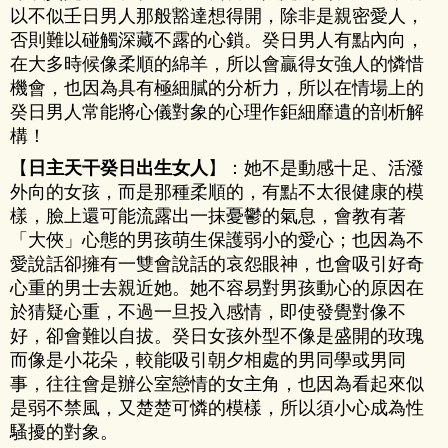
以不似壬日男人那般豁達想得開，除非是親密愛人，
否則難以碰觸深藏不露的心鎖。癸日男人有點內向，
在大多時候像柔順的綿羊，所以會贏得女強人的憐惜
機會，也因為具有極細膩的分析力，所以在情場上的
癸日男人常能將心儀對象的心理作鉅細靡遺的剖析解
構！
【
日主天干癸日出生女人
】：她不是動感十足、活潑
外向的女孩，而是那種柔順的，有點不太很健康的模
樣，臉上還可能流露出一抹憂鬱的氣息，會教有著
「大俠」心態的男孩萌生保護弱小的愛心；也因為不
愛說話卻擁有一雙會說話的哀怨眼神，也會吸引好奇
心重的男士去親近她。她不容易對男孩動心的原因在
於猜疑心重，不過一旦投入感情，即使發覺對像不
好，卻會難以自拔。癸日女孩外型不像是盛開的玫瑰
而像是小花朵，較能吸引朝夕相處的男同學或男同
事，往往會是辦公室戀情的女主角，也因為看起來似
是弱不禁風，又楚楚可憐的模樣，所以須小心成為性
騷擾的對象。