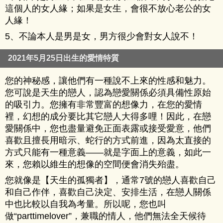
這個人的女人緣；如果是女生，會很不放心老公的女
人緣！
5、不論本人是男是女，男方很少會對女人說不！
2021年5月25日出生的愛情特質
您的神秘感，讓他們有一種說不上來的性感和魅力。
您可說是天生的戀人，認為戀愛關係必須具備性原始
的吸引力。您擁有非常豐富的想像力，在您的愛情
裡，幻想的成分要比其它戀人大得多哩！因此，在戀
愛關係中，您也盡量避免正面表露或接受愛意，他們
喜歡且擅長用暗示、蛇行的方式前進，因為太直接的
方式只能有一種意義——就是字面上的意義，如此一
來，您賴以維生的想像的空間便會消失殆盡。
您就像是【天生的孤獨者】，通常7號的戀人喜歡自己
和自己作伴，喜歡自己決定、安排生活，在戀人關係
中也比較以自我為考量。所以呢，您也叫
做“parttimelover”，兼職的情人，他們無法全天候待