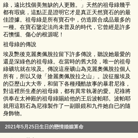
綠，遠比找個美無缺的人更難。」天然的祖母綠幾乎
都有瑕疵，這點正是證明它才是真正天然寶石的的最
佳證據。祖母綠是所有寶石中，仿造跟合成品最多的
一種。在寶石鑒定法尚未普及的時代，它曾經是許多
石懊惱、傷心的根源呢！
祖母綠的傳說
埃及艷後克麗奧佩脫拉留下許多傳說，聽說她最愛的
還是深綠色的祖母綠。在當時的舊大陸，唯一的祖母
綠礦坑就在埃及。傳說這座礦山為克麗奧佩脫拉個人
所有，所以又做「搶麗奧佩脫拉之山」。說征服埃及
的亞歷山大大帝，和留下各種殘酷故事的暴君尼祿，
對這裡所生產的祖母綠，都有異常執著的愛。尼祿將
供奉在太神殿的祖母綠賜給他的王后波帕耶。波帕耶
就用這顆石為尼祿製作了一副眼鏡和九件她自已的隨
身飾物。
2021年5月25日生日的戀情婚姻算命