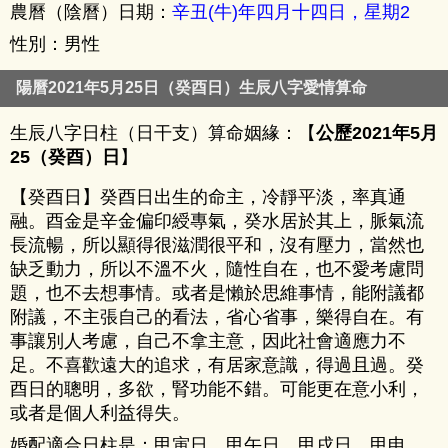
農曆（陰曆）日期：
辛丑(牛)年四月十四日，星期2
性別：男性
陽曆2021年5月25日（癸酉日）生辰八字愛情算命
生辰八字日柱（日干支）算命姻緣：【
公歷2021年5月
25（癸酉）日
】
【癸酉日】癸酉日出生的命主，冷靜平淡，率真通
融。酉金是辛金偏印綬專氣，癸水居於其上，脈氣流
長流暢，所以顯得很滋潤很平和，沒有壓力，當然也
缺乏動力，所以不溫不火，隨性自在，也不愛考慮問
題，也不去想事情。或者是懶於思維事情，能附議都
附議，不主張自己的看法，省心省事，樂得自在。有
事讓別人考慮，自己不拿主意，因此社會適應力不
足。不喜歡遠大的追求，有居家意識，得過且過。癸
酉日的聰明，多欲，腎功能不錯。可能更在意小利，
或者是個人利益得失。
婚配適合日柱是：甲寅日、甲午日、甲戌日、甲申