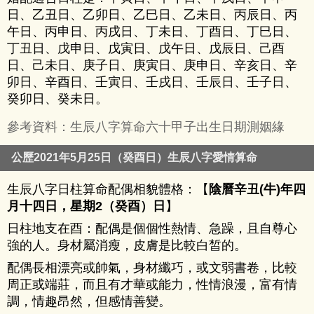
日、乙丑日、乙卯日、乙巳日、乙未日、丙辰日、丙
午日、丙申日、丙戌日、丁未日、丁酉日、丁巳日、
丁丑日、戊申日、戊寅日、戊午日、戊辰日、己酉
日、己未日、庚子日、庚寅日、庚申日、辛亥日、辛
卯日、辛酉日、壬寅日、壬戌日、壬辰日、壬子日、
癸卯日、癸未日。
參考資料：生辰八字算命六十甲子出生日期測姻緣
公歷2021年5月25日（癸酉日）生辰八字愛情算命
生辰八字日柱算命配偶相貌體格：【
陰曆辛丑(牛)年四
月十四日，星期2（癸酉）日
】
日柱地支在酉：配偶是個個性熱情、急躁，且自尊心
強的人。身材屬消瘦，皮膚是比較白皙的。
配偶長相漂亮或帥氣，身材纖巧，或文弱書卷，比較
周正或端莊，而且有才華或能力，性情浪漫，富有情
調，情趣昂然，但感情善變。