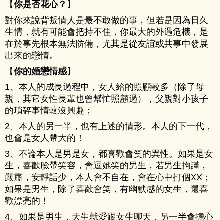
【
你是否花心？
】
對你來說背叛情人是最不敢做的事，但若是因為日久
生情，就有可能會把持不住，你最大的外遇危機，是
在於事先根本無法防備，尤其是從友誼或共事中發展
出來的戀情。
【
你的婚戀情感
】
1、本人的成長過程中，女人給的照顧較多（除了母
親，其它女性長輩也曾幫忙照顧過），父親對小孩子
的瑣碎事情較沒興趣；
2、本人的另一半，也有上述的情形。本人的下一代，
也會是女人帶大的！
3、不論本人是男是女，都喜歡會笑的異性。如果是女
生，喜歡臉帶笑容，會逗她笑的男生，若男生拘謹，
嚴肅，安靜話少，本人會不自在，會在心中打個XX；
如果是男生，除了喜歡會笑，有幽默感的女生，還喜
歡漂亮的！
4、如果是男生，天生就愛跟女生聊天，另一半會擔心