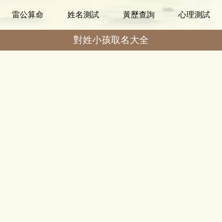
雷公算命
姓名測試
黃歷查詢
心理測試
對姓小孩取名大全