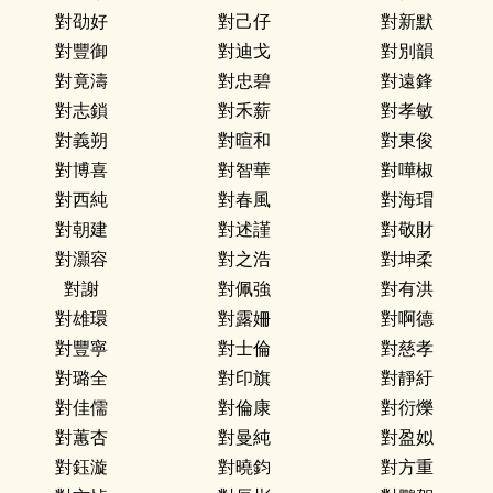
對劭好
對己仔
對新默
對豐御
對迪戈
對別韻
對竟濤
對忠碧
對遠鋒
對志鎖
對禾薪
對孝敏
對義朔
對暄和
對東俊
對博喜
對智華
對嘩椒
對西純
對春風
對海瑁
對朝建
對述謹
對敬財
對灝容
對之浩
對坤柔
對謝
對佩強
對有洪
對雄環
對露姍
對啊德
對豐寧
對士倫
對慈孝
對璐全
對印旗
對靜紆
對佳儒
對倫康
對衍爍
對蕙杏
對曼純
對盈姒
對鈺漩
對曉鈞
對方重