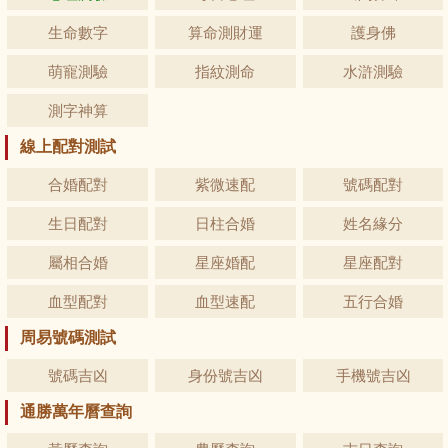
生命數字
算命測財運
護身佛
萌寵測驗
指紋測命
水滸測驗
測字神算
線上配對測試
合婚配對
紫微速配
號碼配對
生日配對
日柱合婚
姓名緣分
屬相合婚
星座婚配
星座配對
血型配對
血型速配
五行合婚
周易號碼測試
號碼吉凶
身份號吉凶
手機號吉凶
通勝萬年曆查詢