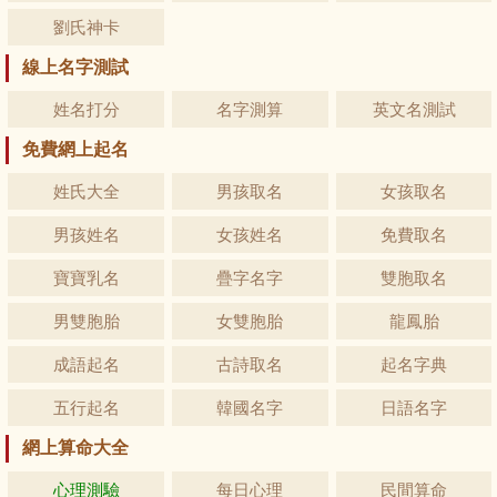
劉氏神卡
線上名字測試
姓名打分
名字測算
英文名測試
免費網上起名
姓氏大全
男孩取名
女孩取名
男孩姓名
女孩姓名
免費取名
寶寶乳名
疊字名字
雙胞取名
男雙胞胎
女雙胞胎
龍鳳胎
成語起名
古詩取名
起名字典
五行起名
韓國名字
日語名字
網上算命大全
心理測驗
每日心理
民間算命