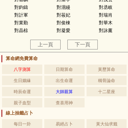
對鈞鑄
對洇縵
對丞岐
對計軍
對莜妃
對瑞肖
對業勤
對俊棟
對華木
對晶椋
對凝愛
對詠薰
上一頁
下一頁
算命網免費算命
八字測算
日期算命
黃歷算命
生日姻緣
出生命運
稱骨論命
時辰命運
大師親算
十二星座
親子血型
查喜用神
線上抽籤占卜
每日一卦
易經占卜
黃大仙求籤