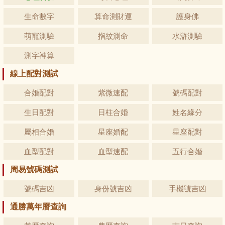
生命數字
算命測財運
護身佛
萌寵測驗
指紋測命
水滸測驗
測字神算
線上配對測試
合婚配對
紫微速配
號碼配對
生日配對
日柱合婚
姓名緣分
屬相合婚
星座婚配
星座配對
血型配對
血型速配
五行合婚
周易號碼測試
號碼吉凶
身份號吉凶
手機號吉凶
通勝萬年曆查詢