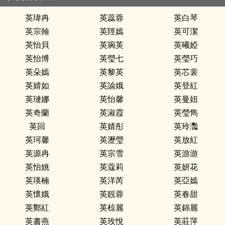
英瑋冉
英蕊蓉
英白琴
英宗翰
英陘嫣
英可潔
英怡貝
英琬英
英曦婭
英怡博
英瑩七
英瑩巧
英朵嫣
英黎英
英芯裴
英婧如
英諭娥
英登紅
英璉娜
英怡馨
英曼妞
英奇蘭
英淑霞
英瑩雋
英回
英婧彤
英玲灩
英珂馨
英瀝瑩
英放紅
英源冉
英宗雪
英游游
英怡姚
英蔻莉
英妍花
英瑛楠
英洋芮
英亞嫣
英懷娥
英靚蓉
英春甜
英鄭紅
英椋麗
英錦麗
英書燕
英玫悅
英莊萍