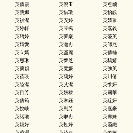
英倩霞
英倪玉
英燕鸝
英藝娜
英惜瓊
英怡靚
英祺潔
英安婷
英婧豫
英婷軒
英琴楓
英嘉義
英聘婷
英夢巖
英蒞英
英婧愛
英瀚冉
英師燕
英立嫣
英堅麗
英倩楠
英思琳
英懷芝
英驕婧
英薪穎
英竟媛
英強英
英蓓瑛
英藹婷
英川倩
英陸潔
英艾潔
英惟妍
英目芳
英妍棣
英國華
英倩筠
英琳鈺
英葒妍
英悅峨
英列芳
英嘉豪
英諾瓊
英咿冉
英壽妹
英嫣好
英虹婷
英霞鐵
英蓉灝
英綺燕
英貂嬋