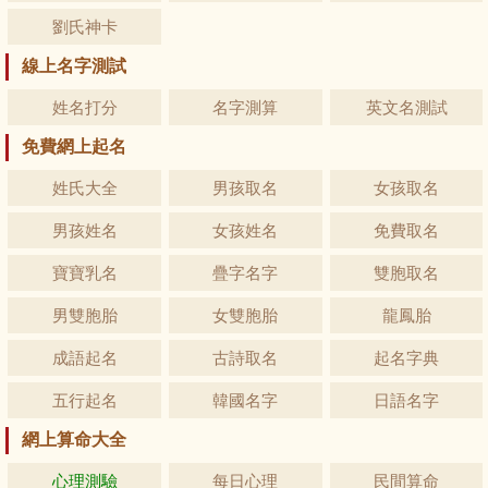
劉氏神卡
線上名字測試
姓名打分
名字測算
英文名測試
免費網上起名
姓氏大全
男孩取名
女孩取名
男孩姓名
女孩姓名
免費取名
寶寶乳名
疊字名字
雙胞取名
男雙胞胎
女雙胞胎
龍鳳胎
成語起名
古詩取名
起名字典
五行起名
韓國名字
日語名字
網上算命大全
心理測驗
每日心理
民間算命