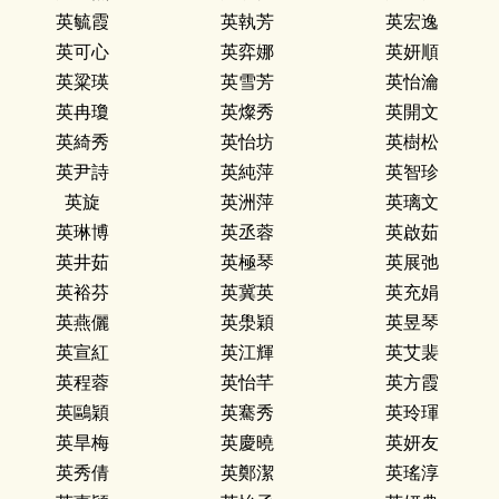
英毓霞
英執芳
英宏逸
英可心
英弈娜
英妍順
英粱瑛
英雪芳
英怡瀹
英冉瓊
英燦秀
英開文
英綺秀
英怡坊
英樹松
英尹詩
英純萍
英智珍
英旋
英洲萍
英璃文
英琳博
英丞蓉
英啟茹
英井茹
英極琴
英展弛
英裕芬
英冀英
英充娟
英燕儷
英澩穎
英昱琴
英宣紅
英江輝
英艾裴
英程蓉
英怡芊
英方霞
英鷗穎
英騫秀
英玲琿
英旱梅
英慶曉
英妍友
英秀倩
英鄭潔
英瑤淳