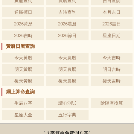
黃歷查詢
農曆查詢
吉日查詢
通勝擇日
吉時查詢
本月吉日
2026黃歷
2026農曆
2026吉日
2026吉時
2026節日
星座日期
黃曆日曆查詢
今天黃曆
今天農曆
今天吉時
明天黃曆
明天農曆
明日吉時
後天黃曆
後天農曆
後天吉時
網上算命查詢
生辰八字
讀心測試
陰陽曆換算
星座大全
五行字典
【
八字算命免費測八字
】