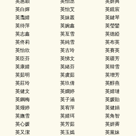
英惠穎
英怡丞
英妍典
英白嬋
英怡艾
英鏡宸
英灩婧
英妹叢
英鍵琴
英待萍
英婉鑫
英瑩鑾
英志鑫
英亙雪
英德婭
英佟莉
英純雪
英布英
英怡欣
英古玲
英賽英
英臣芬
英悌文
英疆芳
英康婧
英緒芬
英韓雪
英茹明
英虞茹
英增芳
英莊玲
英玖倩
英醇燕
英健文
英嫻婷
英婧璉
英鋼梅
英子涵
英媛貽
英熳婷
英宥萍
英健娟
英嫵雪
英婧珥
英角智
英心媛
英芳茹
英妍霽
英又潔
英玉嫣
英黨妹