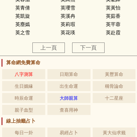
英青倩
英瓔雪
英黃怡
英凱旋
英溪冉
英茹香
英塵嫣
英莉瑕
英芊蓉
英之雪
英花瑛
英赴霞
上一頁
下一頁
算命網免費算命
八字測算
日期算命
黃歷算命
生日姻緣
出生命運
稱骨論命
時辰命運
大師親算
十二星座
親子血型
查喜用神
線上抽籤占卜
每日一卦
易經占卜
黃大仙求籤