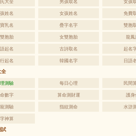
氏大全
男孩取名
女孩
孩姓名
女孩姓名
免費
寶乳名
疊字名字
雙胞
雙胞胎
女雙胞胎
龍鳳
語起名
古詩取名
起名
行起名
韓國名字
日語
大全
理測驗
每日心理
民間
命數字
算命測財運
護身
寵測驗
指紋測命
水滸
字神算
測試