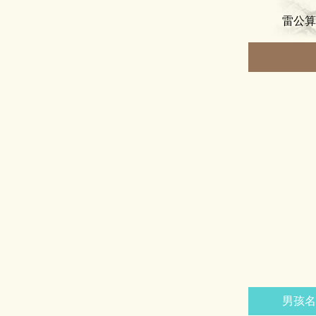
雷公算
男孩名