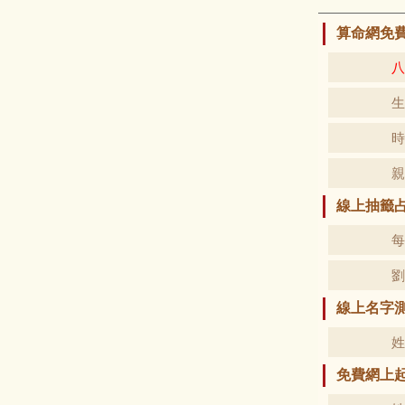
算命網免
八
生
時
親
線上抽籤
每
劉
線上名字
姓
免費網上