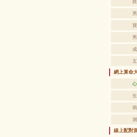
姓
男
寶
男
成
五
網上算命
心
生
萌
測
線上配對