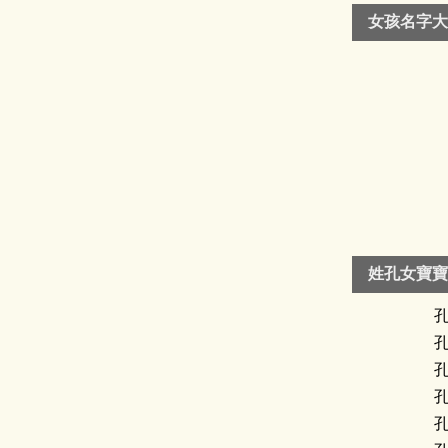
女孩名字大
姓孔女寶寶