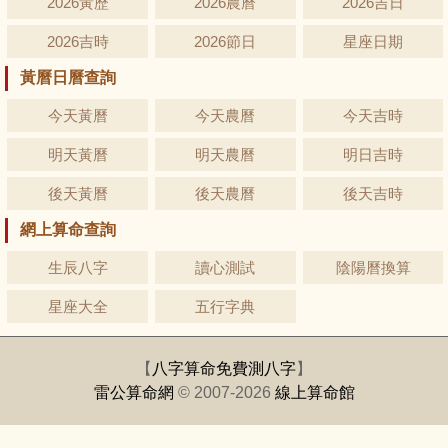
2026黃歷
2026農曆
2026吉日
2026吉時
2026節日
星座日期
黃曆日曆查詢
今天黃曆
今天農曆
今天吉時
明天黃曆
明天農曆
明日吉時
後天黃曆
後天農曆
後天吉時
網上算命查詢
生辰八字
讀心測試
陰陽曆換算
星座大全
五行字典
【
八字算命免費測八字
】
雷公算命網
© 2007-2026
線上算命館