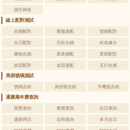
測字神算
線上配對測試
合婚配對
紫微速配
號碼配對
生日配對
日柱合婚
姓名緣分
屬相合婚
星座婚配
星座配對
血型配對
血型速配
五行合婚
周易號碼測試
號碼吉凶
身份號吉凶
手機號吉凶
通勝萬年曆查詢
黃歷查詢
農曆查詢
吉日查詢
通勝擇日
吉時查詢
本月吉日