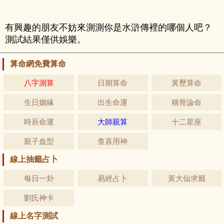
有興趣的朋友不妨來測測你是水滸傳裡的哪個人吧？
測試結果僅供娛樂。
算命網免費算命
八字測算
日期算命
黃歷算命
生日姻緣
出生命運
稱骨論命
時辰命運
大師親算
十二星座
親子血型
查喜用神
線上抽籤占卜
每日一卦
易經占卜
黃大仙求籤
劉氏神卡
線上名字測試