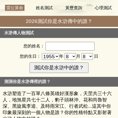
雷公算命
姓名測試
黃歷查詢
心理測試
2026測試你是水滸傳中的誰？
水滸傳人物測試
您的姓名：
您的生日：
年
月
日
測測你是水滸傳裡的誰？
水滸塑造了一百單八條英雄好漢形象，天罡共三十六
人，地煞星共七十二人，豹子頭林沖、花和尚魯智
深、黑旋風李逵、及時雨宋江、行者武松...這其中你
印象最深刻的一個人物是誰？你的性格特點又影射著