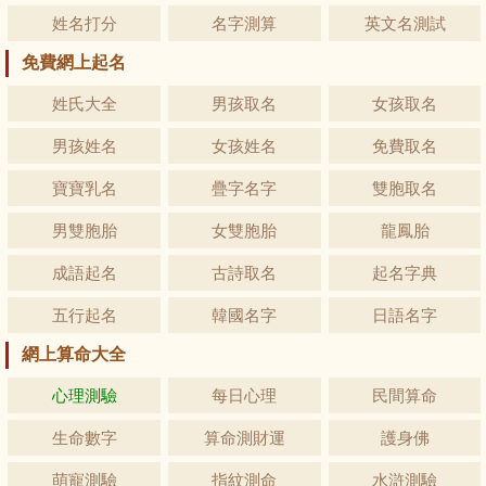
姓名打分
名字測算
英文名測試
免費網上起名
姓氏大全
男孩取名
女孩取名
男孩姓名
女孩姓名
免費取名
寶寶乳名
疊字名字
雙胞取名
男雙胞胎
女雙胞胎
龍鳳胎
成語起名
古詩取名
起名字典
五行起名
韓國名字
日語名字
網上算命大全
心理測驗
每日心理
民間算命
生命數字
算命測財運
護身佛
萌寵測驗
指紋測命
水滸測驗