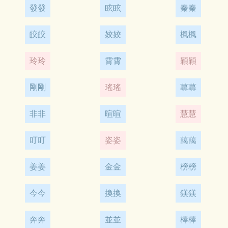
發發
眩眩
秦秦
皎皎
姣姣
楓楓
玲玲
霄霄
穎穎
剛剛
瑤瑤
蕁蕁
非非
暄暄
慧慧
叮叮
姿姿
藹藹
姜姜
金金
榜榜
今今
換換
鎂鎂
奔奔
並並
棒棒