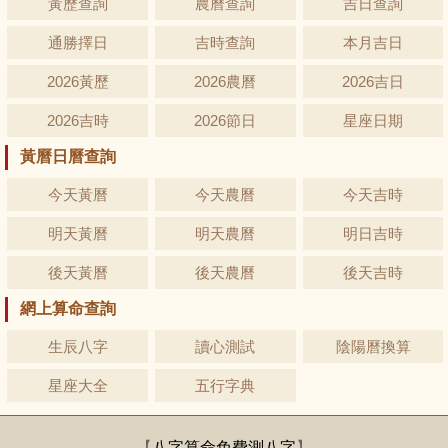
黃歷查詢
農曆查詢
吉日查詢
通勝擇日
吉時查詢
本月吉日
2026黃歷
2026農曆
2026吉日
2026吉時
2026節日
星座日期
黃曆日曆查詢
今天黃曆
今天農曆
今天吉時
明天黃曆
明天農曆
明日吉時
後天黃曆
後天農曆
後天吉時
網上算命查詢
生辰八字
讀心測試
陰陽曆換算
星座大全
五行字典
【
八字算命免費測八字
】