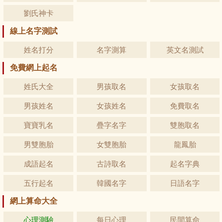
劉氏神卡
線上名字測試
姓名打分
名字測算
英文名測試
免費網上起名
姓氏大全
男孩取名
女孩取名
男孩姓名
女孩姓名
免費取名
寶寶乳名
疊字名字
雙胞取名
男雙胞胎
女雙胞胎
龍鳳胎
成語起名
古詩取名
起名字典
五行起名
韓國名字
日語名字
網上算命大全
心理測驗
每日心理
民間算命