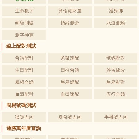
生命數字
算命測財運
護身佛
萌寵測驗
指紋測命
水滸測驗
測字神算
線上配對測試
合婚配對
紫微速配
號碼配對
生日配對
日柱合婚
姓名緣分
屬相合婚
星座婚配
星座配對
血型配對
血型速配
五行合婚
周易號碼測試
號碼吉凶
身份號吉凶
手機號吉凶
通勝萬年曆查詢