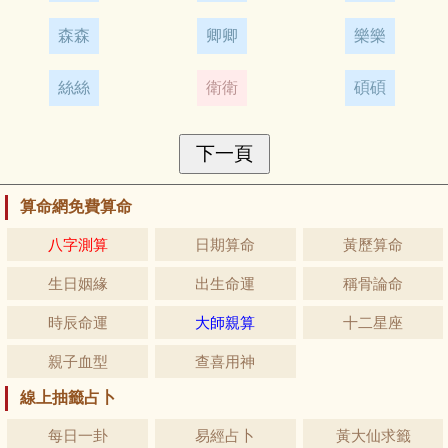
森森
卿卿
樂樂
絲絲
衛衛
碩碩
算命網免費算命
八字測算
日期算命
黃歷算命
生日姻緣
出生命運
稱骨論命
時辰命運
大師親算
十二星座
親子血型
查喜用神
線上抽籤占卜
每日一卦
易經占卜
黃大仙求籤