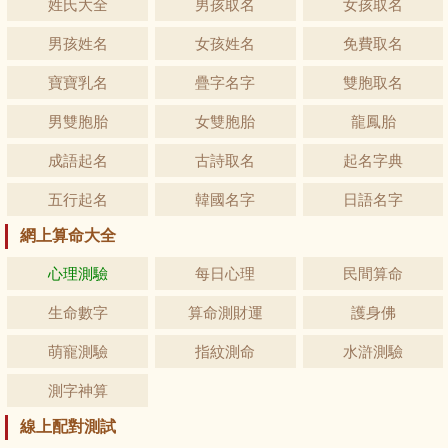
姓氏大全
男孩取名
女孩取名
男孩姓名
女孩姓名
免費取名
寶寶乳名
疊字名字
雙胞取名
男雙胞胎
女雙胞胎
龍鳳胎
成語起名
古詩取名
起名字典
五行起名
韓國名字
日語名字
網上算命大全
心理測驗
每日心理
民間算命
生命數字
算命測財運
護身佛
萌寵測驗
指紋測命
水滸測驗
測字神算
線上配對測試