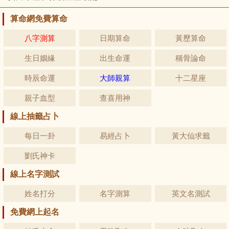
算命網免費算命
八字測算
日期算命
黃歷算命
生日姻緣
出生命運
稱骨論命
時辰命運
大師親算
十二星座
親子血型
查喜用神
線上抽籤占卜
每日一卦
易經占卜
黃大仙求籤
劉氏神卡
線上名字測試
姓名打分
名字測算
英文名測試
免費網上起名