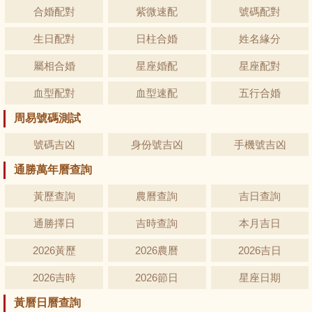
合婚配對
紫微速配
號碼配對
生日配對
日柱合婚
姓名緣分
屬相合婚
星座婚配
星座配對
血型配對
血型速配
五行合婚
周易號碼測試
號碼吉凶
身份號吉凶
手機號吉凶
通勝萬年曆查詢
黃歷查詢
農曆查詢
吉日查詢
通勝擇日
吉時查詢
本月吉日
2026黃歷
2026農曆
2026吉日
2026吉時
2026節日
星座日期
黃曆日曆查詢