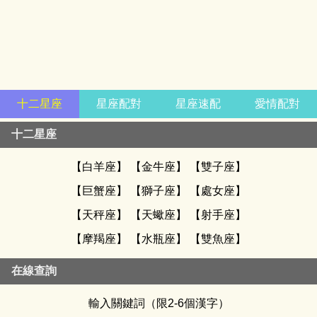
十二星座
星座配對
星座速配
愛情配對
十二星座
【
白羊座
】 【
金牛座
】 【
雙子座
】
【
巨蟹座
】 【
獅子座
】 【
處女座
】
【
天秤座
】 【
天蠍座
】 【
射手座
】
【
摩羯座
】 【
水瓶座
】 【
雙魚座
】
在線查詢
輸入關鍵詞（限2-6個漢字）