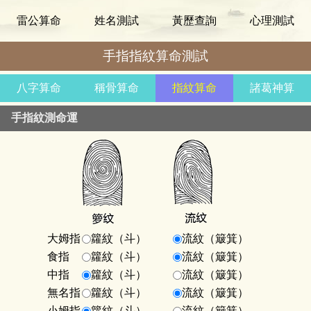
雷公算命
姓名測試
黃歷查詢
心理測試
手指指紋算命測試
八字算命
稱骨算命
指紋算命
諸葛神算
手指紋測命運
大姆指
籮紋（斗）
流紋（簸箕）
食指
籮紋（斗）
流紋（簸箕）
中指
籮紋（斗）
流紋（簸箕）
無名指
籮紋（斗）
流紋（簸箕）
小姆指
籮紋（斗）
流紋（簸箕）