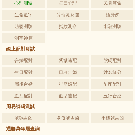
心理測驗
每日心理
民間算命
生命數字
算命測財運
護身佛
萌寵測驗
指紋測命
水滸測驗
測字神算
線上配對測試
合婚配對
紫微速配
號碼配對
生日配對
日柱合婚
姓名緣分
屬相合婚
星座婚配
星座配對
血型配對
血型速配
五行合婚
周易號碼測試
號碼吉凶
身份號吉凶
手機號吉凶
通勝萬年曆查詢