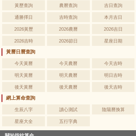
黃歷查詢
農曆查詢
吉日查詢
通勝擇日
吉時查詢
本月吉日
2026黃歷
2026農曆
2026吉日
2026吉時
2026節日
星座日期
黃曆日曆查詢
今天黃曆
今天農曆
今天吉時
明天黃曆
明天農曆
明日吉時
後天黃曆
後天農曆
後天吉時
網上算命查詢
生辰八字
讀心測試
陰陽曆換算
星座大全
五行字典
關於指紋算命