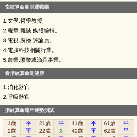
指紋算命測財運職業
1.文學.哲學教授。
2.報章.雜誌.媒體編輯。
3.電視.廣播.評論員。
4.電腦科技相關行業。
5.農業.礦業或漁具事業。
看指紋算命測健康
1.消化器官
2.呼吸器官
指紋算命流年運勢測試
1歲
平
21歲
平
41歲
平
61歲
平
2歲
平
22歲
凶
42歲
平
62歲
平