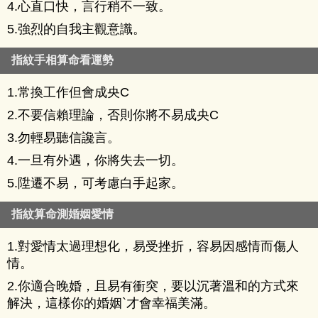
4.心直口快，言行稍不一致。
5.強烈的自我主觀意識。
指紋手相算命看運勢
1.常換工作但會成央C
2.不要信賴理論，否則你將不易成央C
3.勿輕易聽信讒言。
4.一旦有外遇，你將失去一切。
5.陞遷不易，可考慮白手起家。
指紋算命測婚姻愛情
1.對愛情太過理想化，易受挫折，容易因感情而傷人
情。
2.你適合晚婚，且易有衝突，要以沉著溫和的方式來
解決，這樣你的婚姻`才會幸福美滿。