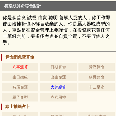
看指紋算命綜合點評
你是個善良.誠懇.信實.聰明.善解人意的人，你工作即
使面臨挫折也不輕言放棄的人。你是屬大器晚成型的
人，重點是在資金管理上要謹慎，在投資或花費任何
一筆錢之前，要多多考慮並自負全責，不要假他人之
手。
算命網免費算命
八字測算
日期算命
黃歷算命
生日姻緣
出生命運
稱骨論命
時辰命運
大師親算
十二星座
親子血型
查喜用神
線上抽籤占卜