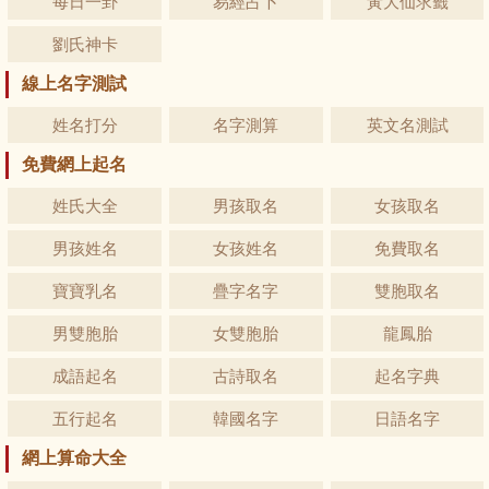
每日一卦
易經占卜
黃大仙求籤
劉氏神卡
線上名字測試
姓名打分
名字測算
英文名測試
免費網上起名
姓氏大全
男孩取名
女孩取名
男孩姓名
女孩姓名
免費取名
寶寶乳名
疊字名字
雙胞取名
男雙胞胎
女雙胞胎
龍鳳胎
成語起名
古詩取名
起名字典
五行起名
韓國名字
日語名字
網上算命大全