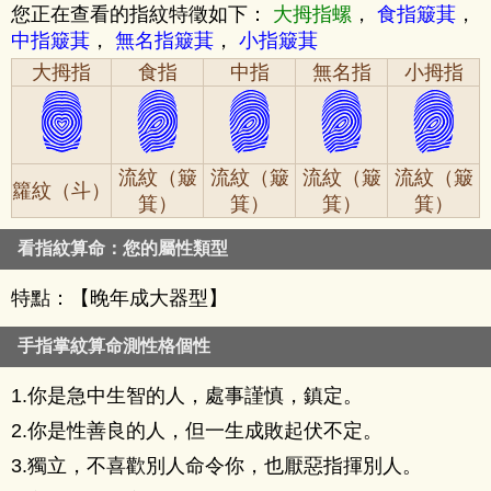
您正在查看的指紋特徵如下：
大拇指螺
，
食指簸萁
，
中指簸萁
，
無名指簸萁
，
小指簸萁
大拇指
食指
中指
無名指
小拇指
流紋（簸
流紋（簸
流紋（簸
流紋（簸
籮紋（斗）
箕）
箕）
箕）
箕）
看指紋算命：您的屬性類型
特點：【晚年成大器型】
手指掌紋算命測性格個性
1.你是急中生智的人，處事謹慎，鎮定。
2.你是性善良的人，但一生成敗起伏不定。
3.獨立，不喜歡別人命令你，也厭惡指揮別人。