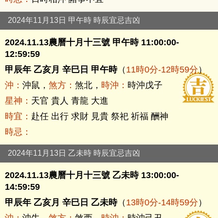
2024年11月13日 甲午時 時辰宜忌吉凶
2024.11.13農曆十月十三號 甲午時 11:00:00-
12:59:59
甲辰年 乙亥月 辛巳日 甲午時
（
11時0分-12時59分
）
沖：
沖鼠，
煞方：
煞北，
時沖：
時沖戊子
星神：
天官 貴人 青龍 大進
時宜：
赴任 出行 求財 見貴 祭祀 祈福 酬神
時忌：
2024年11月13日 乙未時 時辰宜忌吉凶
2024.11.13農曆十月十三號 乙未時 13:00:00-
14:59:59
甲辰年 乙亥月 辛巳日 乙未時
（
13時0分-14時59分
）
沖：
沖牛，
煞方：
煞西，
時沖：
時沖己丑