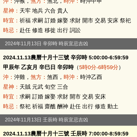
沖：
沖猴，
煞方：
煞北，
時沖：
時沖甲申
星神：
天牢 地兵 六合 貴人
時宜：
祈福 求嗣 訂婚 嫁娶 求財 開市 交易 安床 祭祀
時忌：
赴任 修造 移徙 出行 詞訟
2024年11月13日 辛卯時 時辰宜忌吉凶
2024.11.13農曆十月十三號 辛卯時 5:00:00-6:59:59
甲辰年 乙亥月 辛巳日 辛卯時
（
5時0分-6時59分
）
沖：
沖雞，
煞方：
煞西，
時沖：
時沖乙酉
星神：
天賊 元武 旬空 三合
時宜：
求嗣 訂婚 嫁娶 求財 開市 交易 安床
時忌：
祭祀 祈福 齋醮 酬神 赴任 出行 修造 動土
2024年11月13日 壬辰時 時辰宜忌吉凶
2024.11.13農曆十月十三號 壬辰時 7:00:00-8:59:59