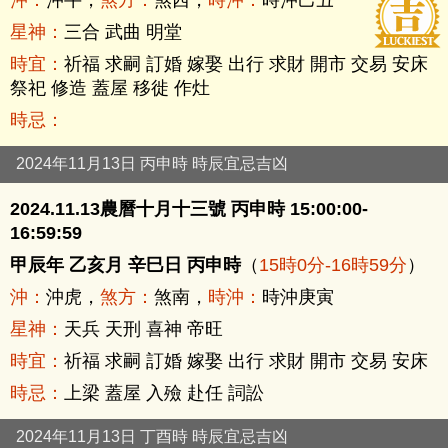
星神：
三合 武曲 明堂
時宜：
祈福 求嗣 訂婚 嫁娶 出行 求財 開市 交易 安床
祭祀 修造 蓋屋 移徙 作灶
時忌：
2024年11月13日 丙申時 時辰宜忌吉凶
2024.11.13農曆十月十三號 丙申時 15:00:00-
16:59:59
甲辰年 乙亥月 辛巳日 丙申時
（
15時0分-16時59分
）
沖：
沖虎，
煞方：
煞南，
時沖：
時沖庚寅
星神：
天兵 天刑 喜神 帝旺
時宜：
祈福 求嗣 訂婚 嫁娶 出行 求財 開市 交易 安床
時忌：
上梁 蓋屋 入殮 赴任 詞訟
2024年11月13日 丁酉時 時辰宜忌吉凶