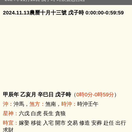
2024.11.13農曆十月十三號 戊子時 0:00:00-0:59:59
甲辰年 乙亥月 辛巳日 戊子時
（
0時0分-0時59分
）
沖：
沖馬，
煞方：
煞南，
時沖：
時沖壬午
星神：
六戊 白虎 長生 貪狼
時宜：
嫁娶 移徙 入宅 開市 交易 修造 安葬 赴任 出行
求財