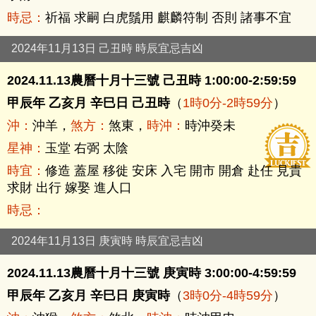
時忌：
祈福 求嗣 白虎鬚用 麒麟符制 否則 諸事不宜
2024年11月13日 己丑時 時辰宜忌吉凶
2024.11.13農曆十月十三號 己丑時 1:00:00-2:59:59
甲辰年 乙亥月 辛巳日 己丑時
（
1時0分-2時59分
）
沖：
沖羊，
煞方：
煞東，
時沖：
時沖癸未
星神：
玉堂 右弼 太陰
時宜：
修造 蓋屋 移徙 安床 入宅 開市 開倉 赴任 見貴
求財 出行 嫁娶 進人口
時忌：
2024年11月13日 庚寅時 時辰宜忌吉凶
2024.11.13農曆十月十三號 庚寅時 3:00:00-4:59:59
甲辰年 乙亥月 辛巳日 庚寅時
（
3時0分-4時59分
）