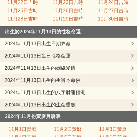
11月22日吉時
11月23日吉時
11月24日吉時
11月25日吉時
11月26日吉時
11月27日吉時
11月28日吉時
11月29日吉時
11月30日吉時
出生於2024年11月13日的性格命運
2024年11月13日出生日期算命
2024年11月13日生日性格命運
2024年11月13日出生的姻緣愛情
2024年11月13日出生的生肖本命佛
2024年11月13日出生的八字財運預測
2024年11月13日出生的生命靈數
2024年11月份黃曆月曆表
11月1日黃曆
11月2日黃曆
11月3日黃曆