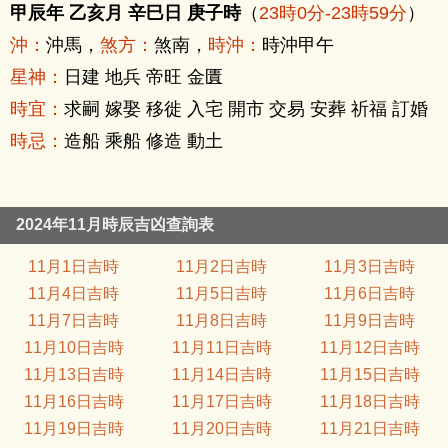
甲辰年 乙亥月 辛巳日 庚子時
（
23時0分-23時59分
）
沖：
沖馬，
煞方：
煞南，
時沖：
時沖甲午
星神：
日建 地兵 帝旺 金匱
時宜：
求嗣 嫁娶 移徙 入宅 開市 交易 安葬 祈福 訂婚
時忌：
造船 乘船 修造 動土
2024年11月時辰吉凶查詢表
11月1日吉時
11月2日吉時
11月3日吉時
11月4日吉時
11月5日吉時
11月6日吉時
11月7日吉時
11月8日吉時
11月9日吉時
11月10日吉時
11月11日吉時
11月12日吉時
11月13日吉時
11月14日吉時
11月15日吉時
11月16日吉時
11月17日吉時
11月18日吉時
11月19日吉時
11月20日吉時
11月21日吉時