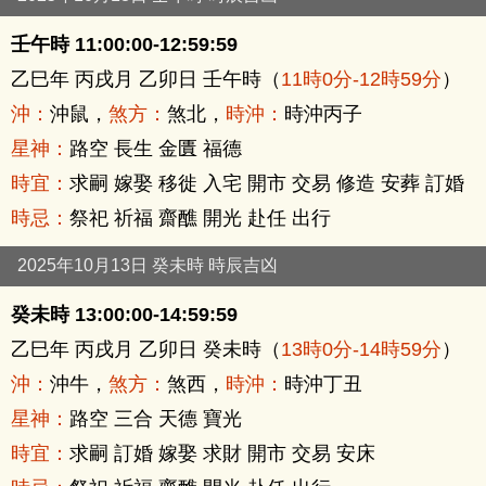
壬午時 11:00:00-12:59:59
乙巳年 丙戌月 乙卯日 壬午時（
11時0分-12時59分
）
沖：
沖鼠，
煞方：
煞北，
時沖：
時沖丙子
星神：
路空 長生 金匱 福德
時宜：
求嗣 嫁娶 移徙 入宅 開市 交易 修造 安葬 訂婚
時忌：
祭祀 祈福 齋醮 開光 赴任 出行
2025年10月13日 癸未時 時辰吉凶
癸未時 13:00:00-14:59:59
乙巳年 丙戌月 乙卯日 癸未時（
13時0分-14時59分
）
沖：
沖牛，
煞方：
煞西，
時沖：
時沖丁丑
星神：
路空 三合 天德 寶光
時宜：
求嗣 訂婚 嫁娶 求財 開市 交易 安床