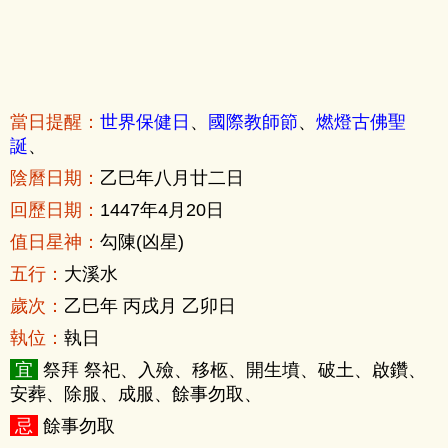
當日提醒：
世界保健日
、
國際教師節
、
燃燈古佛聖
誕
、
陰曆日期：
乙巳年八月廿二日
回歷日期：
1447年4月20日
值日星神：
勾陳(凶星)
五行：
大溪水
歲次：
乙巳年 丙戌月 乙卯日
執位：
執日
宜
祭拜 祭祀、入殮、移柩、開生墳、破土、啟鑽、
安葬、除服、成服、餘事勿取、
忌
餘事勿取