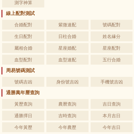
測字神算
線上配對測試
合婚配對
紫微速配
號碼配對
生日配對
日柱合婚
姓名緣分
屬相合婚
星座婚配
星座配對
血型配對
血型速配
五行合婚
周易號碼測試
號碼吉凶
身份號吉凶
手機號吉凶
通勝萬年曆查詢
黃歷查詢
農曆查詢
吉日查詢
通勝擇日
吉時查詢
本月吉日
今年黃歷
今年農歷
今年吉日