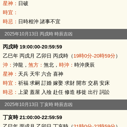
星神：
日破
時宜：
時忌：
日時相沖 諸事不宜
2025年10月13日 丙戌時 時辰吉凶
丙戌時 19:00:00-20:59:59
乙巳年 丙戌月 乙卯日 丙戌時（
19時0分-20時59分
）
沖：
沖龍，
煞方：
煞北，
時沖：
時沖庚辰
星神：
天兵 天牢 六合 喜神
時宜：
祈福 求嗣 訂婚 嫁娶 求財 開市 交易 安床
時忌：
上梁 蓋屋 入殮 赴任 修造 移徙 出行 詞訟
2025年10月13日 丁亥時 時辰吉凶
丁亥時 21:00:00-22:59:59
乙巳年 丙戌月 乙卯日 丁亥時（
21時0分-22時59分
）