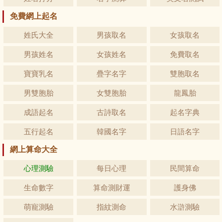
免費網上起名
姓氏大全
男孩取名
女孩取名
男孩姓名
女孩姓名
免費取名
寶寶乳名
疊字名字
雙胞取名
男雙胞胎
女雙胞胎
龍鳳胎
成語起名
古詩取名
起名字典
五行起名
韓國名字
日語名字
網上算命大全
心理測驗
每日心理
民間算命
生命數字
算命測財運
護身佛
萌寵測驗
指紋測命
水滸測驗