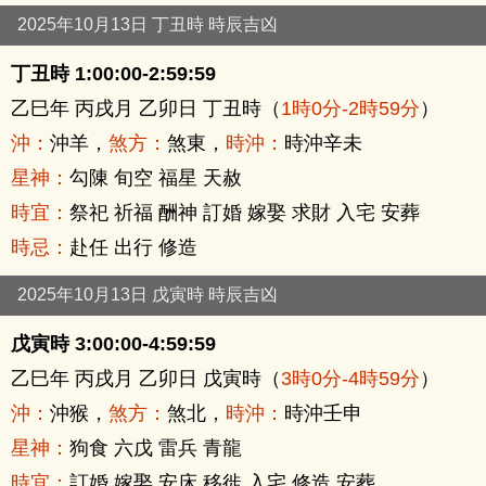
2025年10月13日 丁丑時 時辰吉凶
丁丑時 1:00:00-2:59:59
乙巳年 丙戌月 乙卯日 丁丑時（
1時0分-2時59分
）
沖：
沖羊，
煞方：
煞東，
時沖：
時沖辛未
星神：
勾陳 旬空 福星 天赦
時宜：
祭祀 祈福 酬神 訂婚 嫁娶 求財 入宅 安葬
時忌：
赴任 出行 修造
2025年10月13日 戊寅時 時辰吉凶
戊寅時 3:00:00-4:59:59
乙巳年 丙戌月 乙卯日 戊寅時（
3時0分-4時59分
）
沖：
沖猴，
煞方：
煞北，
時沖：
時沖壬申
星神：
狗食 六戊 雷兵 青龍
時宜：
訂婚 嫁娶 安床 移徙 入宅 修造 安葬