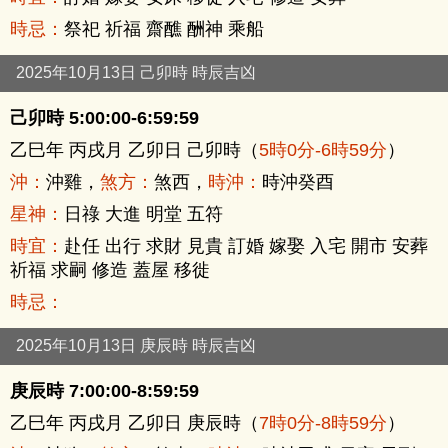
時忌：
祭祀 祈福 齋醮 酬神 乘船
2025年10月13日 己卯時 時辰吉凶
己卯時 5:00:00-6:59:59
乙巳年 丙戌月 乙卯日 己卯時（
5時0分-6時59分
）
沖：
沖雞，
煞方：
煞西，
時沖：
時沖癸酉
星神：
日祿 大進 明堂 五符
時宜：
赴任 出行 求財 見貴 訂婚 嫁娶 入宅 開市 安葬
祈福 求嗣 修造 蓋屋 移徙
時忌：
2025年10月13日 庚辰時 時辰吉凶
庚辰時 7:00:00-8:59:59
乙巳年 丙戌月 乙卯日 庚辰時（
7時0分-8時59分
）