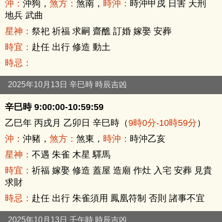
沖：
沖狗，
煞方：
煞南，
時沖：
時沖甲戍 日害 天刑
地兵 武曲
星神：
祭祀 祈福 求嗣 齋醮 訂婚 嫁娶 安葬
時宜：
赴任 出行 修造 動土
時忌：
2025年10月13日 辛巳時 時辰吉凶
辛巳時 9:00:00-10:59:59
乙巳年 丙戌月 乙卯日 辛巳時（
9時0分-10時59分
）
沖：
沖豬，
煞方：
煞東，
時沖：
時沖乙亥
星神：
不遇 朱雀 木星 驛馬
時宜：
祈福 嫁娶 修造 蓋屋 造廟 作灶 入宅 安葬 見貴
求財
時忌：
赴任 出行 朱雀須用 鳳凰符制 否則 諸事不宜
2025年10月13日 壬午時 時辰吉凶