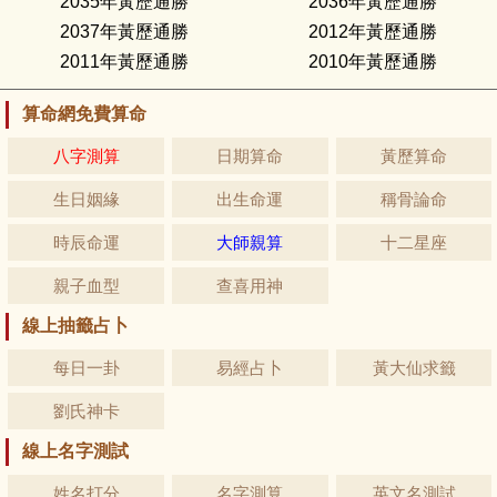
2035年黃歷通勝
2036年黃歷通勝
2037年黃歷通勝
2012年黃歷通勝
2011年黃歷通勝
2010年黃歷通勝
算命網免費算命
八字測算
日期算命
黃歷算命
生日姻緣
出生命運
稱骨論命
時辰命運
大師親算
十二星座
親子血型
查喜用神
線上抽籤占卜
每日一卦
易經占卜
黃大仙求籤
劉氏神卡
線上名字測試
姓名打分
名字測算
英文名測試