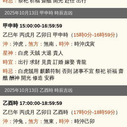
時忌：
祭祀 祈福 齋醮 開光 赴任 出行
2025年10月13日 甲申時 時辰吉凶
甲申時 15:00:00-16:59:59
乙巳年 丙戌月 乙卯日 甲申時（
15時0分-16時59分
）
沖：
沖虎，
煞方：
煞南，
時沖：
時沖戊寅
星神：
白虎 天賊 大退 貴人
時宜：
出行 求財 見貴 訂婚 嫁娶 青龍
時忌：
白虎鬚用 麒麟符制 否則 諸事不宜 祭祀 祈福 齋
醮 酬神 開光 修造 安葬
2025年10月13日 乙酉時 時辰吉凶
乙酉時 17:00:00-18:59:59
乙巳年 丙戌月 乙卯日 乙酉時（
17時0分-18時59分
）
沖：
沖兔，
煞方：
煞東，
時沖：
時沖己卯