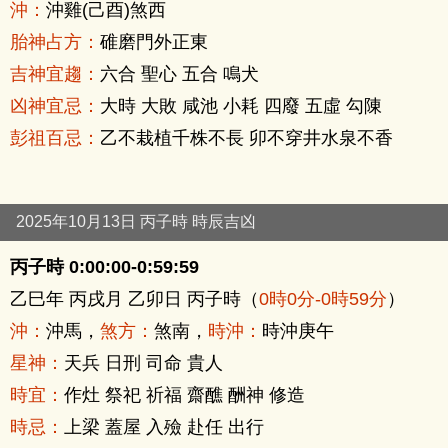
沖：
沖雞(己酉)煞西
胎神占方：
碓磨門外正東
吉神宜趨：
六合 聖心 五合 鳴犬
凶神宜忌：
大時 大敗 咸池 小耗 四廢 五虛 勾陳
彭祖百忌：
乙不栽植千株不長 卯不穿井水泉不香
2025年10月13日 丙子時 時辰吉凶
丙子時 0:00:00-0:59:59
乙巳年 丙戌月 乙卯日 丙子時（
0時0分-0時59分
）
沖：
沖馬，
煞方：
煞南，
時沖：
時沖庚午
星神：
天兵 日刑 司命 貴人
時宜：
作灶 祭祀 祈福 齋醮 酬神 修造
時忌：
上梁 蓋屋 入殮 赴任 出行