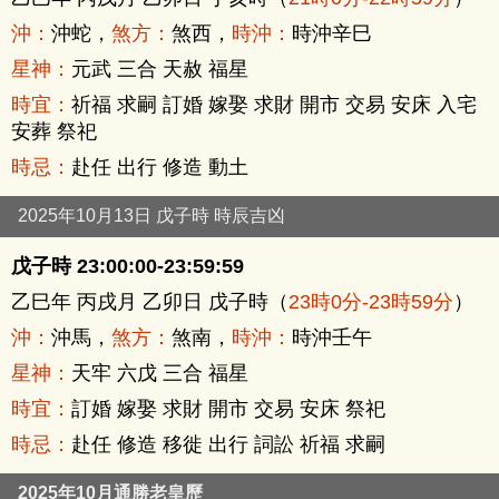
沖：
沖蛇，
煞方：
煞西，
時沖：
時沖辛巳
星神：
元武 三合 天赦 福星
時宜：
祈福 求嗣 訂婚 嫁娶 求財 開市 交易 安床 入宅
安葬 祭祀
時忌：
赴任 出行 修造 動土
2025年10月13日 戊子時 時辰吉凶
戊子時 23:00:00-23:59:59
乙巳年 丙戌月 乙卯日 戊子時（
23時0分-23時59分
）
沖：
沖馬，
煞方：
煞南，
時沖：
時沖壬午
星神：
天牢 六戊 三合 福星
時宜：
訂婚 嫁娶 求財 開市 交易 安床 祭祀
時忌：
赴任 修造 移徙 出行 詞訟 祈福 求嗣
2025年10月通勝老皇歷