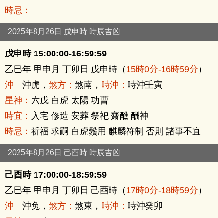
時忌：
2025年8月26日 戊申時 時辰吉凶
戊申時 15:00:00-16:59:59
乙巳年 甲申月 丁卯日 戊申時（
15時0分-16時59分
）
沖：
沖虎，
煞方：
煞南，
時沖：
時沖壬寅
星神：
六戊 白虎 太陽 功曹
時宜：
入宅 修造 安葬 祭祀 齋醮 酬神
時忌：
祈福 求嗣 白虎鬚用 麒麟符制 否則 諸事不宜
2025年8月26日 己酉時 時辰吉凶
己酉時 17:00:00-18:59:59
乙巳年 甲申月 丁卯日 己酉時（
17時0分-18時59分
）
沖：
沖兔，
煞方：
煞東，
時沖：
時沖癸卯