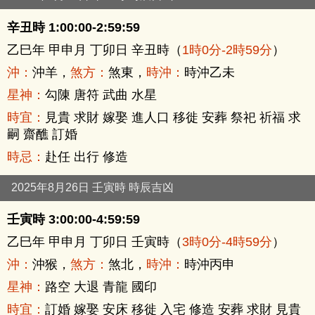
辛丑時 1:00:00-2:59:59
乙巳年 甲申月 丁卯日 辛丑時（
1時0分-2時59分
）
沖：
沖羊，
煞方：
煞東，
時沖：
時沖乙未
星神：
勾陳 唐符 武曲 水星
時宜：
見貴 求財 嫁娶 進人口 移徙 安葬 祭祀 祈福 求
嗣 齋醮 訂婚
時忌：
赴任 出行 修造
2025年8月26日 壬寅時 時辰吉凶
壬寅時 3:00:00-4:59:59
乙巳年 甲申月 丁卯日 壬寅時（
3時0分-4時59分
）
沖：
沖猴，
煞方：
煞北，
時沖：
時沖丙申
星神：
路空 大退 青龍 國印
時宜：
訂婚 嫁娶 安床 移徙 入宅 修造 安葬 求財 見貴