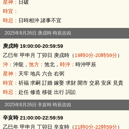
星神：
日破
時宜：
時忌：
日時相沖 諸事不宜
2025年8月26日 庚戌時 時辰吉凶
庚戌時 19:00:00-20:59:59
乙巳年 甲申月 丁卯日 庚戌時（
19時0分-20時59分
）
沖：
沖龍，
煞方：
煞北，
時沖：
時沖甲辰
星神：
天牢 地兵 六合 右弼
時宜：
祈福 求嗣 訂婚 嫁娶 求財 開市 交易 安床 見貴
時忌：
赴任 修造 移徙 出行 詞訟
2025年8月26日 辛亥時 時辰吉凶
辛亥時 21:00:00-22:59:59
乙巳年 甲申月 丁卯日 辛亥時（
21時0分-22時59分
）