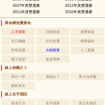
2037年黃歷通勝
2012年黃歷通勝
2011年黃歷通勝
2010年黃歷通勝
算命網免費算命
八字測算
日期算命
黃歷算命
生日姻緣
出生命運
稱骨論命
時辰命運
大師親算
十二星座
親子血型
查喜用神
線上抽籤占卜
每日一卦
易經占卜
黃大仙求籤
劉氏神卡
線上名字測試
姓名打分
名字測算
英文名測試