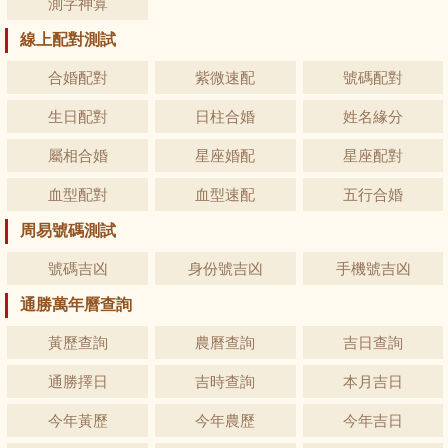
測字神算
線上配對測試
合婚配對
紫微速配
號碼配對
生日配對
日柱合婚
姓名緣分
屬相合婚
星座婚配
星座配對
血型配對
血型速配
五行合婚
周易號碼測試
號碼吉凶
身份號吉凶
手機號吉凶
通勝萬年曆查詢
黃歷查詢
農曆查詢
吉日查詢
通勝擇日
吉時查詢
本月吉日
今年黃歷
今年農歷
今年吉日