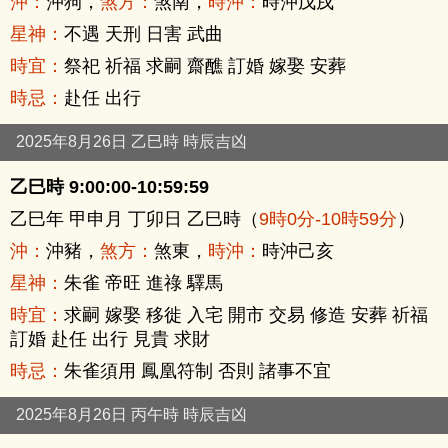
沖：
沖狗，
煞方：
煞南，
時沖：
時沖戊戌
星神：
不遇 天刑 日害 武曲
時宜：
祭祀 祈福 求嗣 齋醮 訂婚 嫁娶 安葬
時忌：
赴任 出行
2025年8月26日 乙巳時 時辰吉凶
乙巳時 9:00:00-10:59:59
乙巳年 甲申月 丁卯日 乙巳時（
9時0分-10時59分
）
沖：
沖豬，
煞方：
煞東，
時沖：
時沖己亥
星神：
朱雀 帝旺 進祿 驛馬
時宜：
求嗣 嫁娶 移徙 入宅 開市 交易 修造 安葬 祈福
訂婚 赴任 出行 見貴 求財
時忌：
朱雀須用 鳳凰符制 否則 諸事不宜
2025年8月26日 丙午時 時辰吉凶