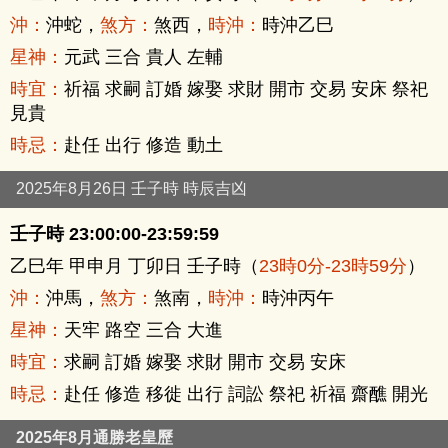
沖：
沖蛇，
煞方：
煞西，
時沖：
時沖乙巳
星神：
元武 三合 貴人 左輔
時宜：
祈福 求嗣 訂婚 嫁娶 求財 開市 交易 安床 祭祀
見貴
時忌：
赴任 出行 修造 動土
2025年8月26日 壬子時 時辰吉凶
壬子時 23:00:00-23:59:59
乙巳年 甲申月 丁卯日 壬子時（
23時0分-23時59分
）
沖：
沖馬，
煞方：
煞南，
時沖：
時沖丙午
星神：
天牢 路空 三合 大進
時宜：
求嗣 訂婚 嫁娶 求財 開市 交易 安床
時忌：
赴任 修造 移徙 出行 詞訟 祭祀 祈福 齋醮 開光
2025年8月通勝老皇歷