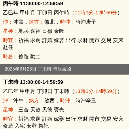
丙午時 11:00:00-12:59:59
乙巳年 甲申月 丁卯日 丙午時（
11時0分-12時59分
）
沖：
沖鼠，
煞方：
煞北，
時沖：
時沖庚子
星神：
地兵 喜神 日祿 金匱
時宜：
祈福 求嗣 訂婚 嫁娶 出行 求財 開市 交易 安床
赴任
時忌：
修造 動土
2025年8月26日 丁未時 時辰吉凶
丁未時 13:00:00-14:59:59
乙巳年 甲申月 丁卯日 丁未時（
13時0分-14時59分
）
沖：
沖牛，
煞方：
煞西，
時沖：
時沖辛丑
星神：
三合 天赦 天德 寶光
時宜：
祈福 求嗣 訂婚 嫁娶 出行 求財 開市 交易 安床
修造 入宅 安葬 祭祀