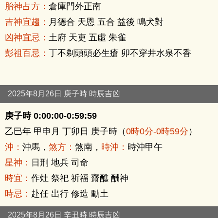
胎神占方：
倉庫門外正南
吉神宜趨：
月德合 天恩 五合 益後 鳴犬對
凶神宜忌：
土府 天吏 五虛 朱雀
彭祖百忌：
丁不剃頭頭必生瘡 卯不穿井水泉不香
2025年8月26日 庚子時 時辰吉凶
庚子時 0:00:00-0:59:59
乙巳年 甲申月 丁卯日 庚子時（
0時0分-0時59分
）
沖：
沖馬，
煞方：
煞南，
時沖：
時沖甲午
星神：
日刑 地兵 司命
時宜：
作灶 祭祀 祈福 齋醮 酬神
時忌：
赴任 出行 修造 動土
2025年8月26日 辛丑時 時辰吉凶