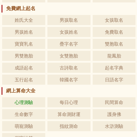
免費網上起名
姓氏大全
男孩取名
女孩取名
男孩姓名
女孩姓名
免費取名
寶寶乳名
疊字名字
雙胞取名
男雙胞胎
女雙胞胎
龍鳳胎
成語起名
古詩取名
起名字典
五行起名
韓國名字
日語名字
網上算命大全
心理測驗
每日心理
民間算命
生命數字
算命測財運
護身佛
萌寵測驗
指紋測命
水滸測驗