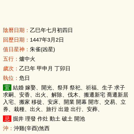
陰曆日期：
乙巳年七月初四日
回歷日期：
1447年3月2日
值日星神：
朱雀(凶星)
五行：
爐中火
歲次：
乙巳年 甲申月 丁卯日
執位：
危日
宜
結婚 嫁娶、開光、祭拜 祭祀、祈福、生子 求子
求嗣、安香、出火、解除、伐木、搬遷新宅 喬遷新居
入宅、搬家 移徙、安床、開業 開幕 開市、交易、立
券、栽種、出火、旅行 出遊 出行、安葬、
忌
掘井 理發 作灶 動土 破土 開池
沖：
沖雞(辛酉)煞西