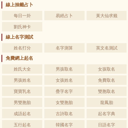
線上抽籤占卜
每日一卦
易經占卜
黃大仙求籤
劉氏神卡
線上名字測試
姓名打分
名字測算
英文名測試
免費網上起名
姓氏大全
男孩取名
女孩取名
男孩姓名
女孩姓名
免費取名
寶寶乳名
疊字名字
雙胞取名
男雙胞胎
女雙胞胎
龍鳳胎
成語起名
古詩取名
起名字典
五行起名
韓國名字
日語名字