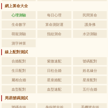
網上算命大全
心理測驗
每日心理
民間算命
生命數字
算命測財運
護身佛
萌寵測驗
指紋測命
水滸測驗
測字神算
線上配對測試
合婚配對
紫微速配
號碼配對
生日配對
日柱合婚
姓名緣分
屬相合婚
星座婚配
星座配對
血型配對
血型速配
五行合婚
周易號碼測試
號碼吉凶
身份號吉凶
手機號吉凶