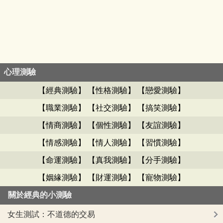
心理測驗
【
經典測驗
】 【
性格測驗
】 【
戀愛測驗
】
【
職業測驗
】 【
社交測驗
】 【
搞笑測驗
】
【
情商測驗
】 【
個性測驗
】 【
友誼測驗
】
【
情感測驗
】 【
情人測驗
】 【
習慣測驗
】
【
命運測驗
】 【
真我測驗
】 【
分手測驗
】
【
姻緣測驗
】 【
財運測驗
】 【
寵物測驗
】
關於經典的小測驗
女生測試：不道德的交易