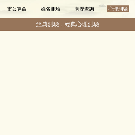
雷公算命
姓名測驗
黃歷查詢
心理測驗
經典測驗，經典心理測驗