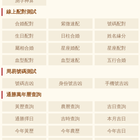
測字神算
線上配對測試
合婚配對
紫微速配
號碼配對
生日配對
日柱合婚
姓名緣分
屬相合婚
星座婚配
星座配對
血型配對
血型速配
五行合婚
周易號碼測試
號碼吉凶
身份號吉凶
手機號吉凶
通勝萬年曆查詢
黃歷查詢
農曆查詢
吉日查詢
通勝擇日
吉時查詢
本月吉日
今年黃歷
今年農歷
今年吉日