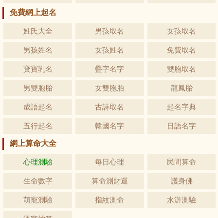
免費網上起名
姓氏大全
男孩取名
女孩取名
男孩姓名
女孩姓名
免費取名
寶寶乳名
疊字名字
雙胞取名
男雙胞胎
女雙胞胎
龍鳳胎
成語起名
古詩取名
起名字典
五行起名
韓國名字
日語名字
網上算命大全
心理測驗
每日心理
民間算命
生命數字
算命測財運
護身佛
萌寵測驗
指紋測命
水滸測驗