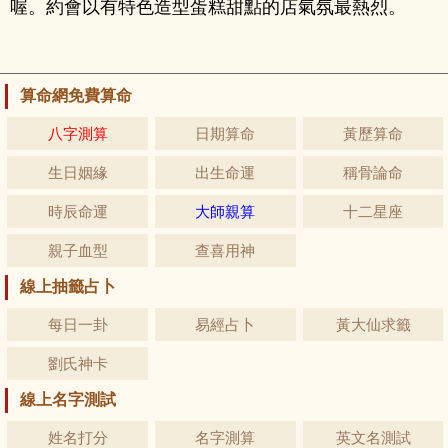
喔。約會以有特色造型蛋糕甜點的店氣氛最熱烈。
算命網免費算命
八字測算
日期算命
黃歷算命
生日姻緣
出生命運
稱骨論命
時辰命運
大師親算
十二星座
親子血型
查喜用神
線上抽籤占卜
每日一卦
易經占卜
黃大仙求籤
劉氏神卡
線上名字測試
姓名打分
名字測算
英文名測試