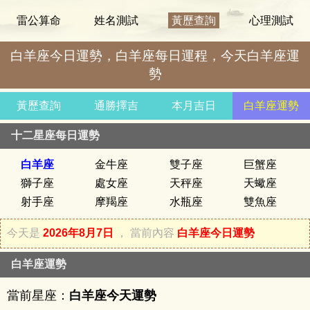
雷公算命
姓名測試
黃歷查詢
心理測試
白羊座今日運勢，白羊座每日運程，今天白羊座運
勢
黃歷查詢
通勝擇吉
本月吉日
白羊座運勢
十二星座每日運勢
白羊座
金牛座
雙子座
巨蟹座
獅子座
處女座
天秤座
天蠍座
射手座
摩羯座
水瓶座
雙魚座
今天是
2026年8月7日
， 當前內容
白羊座今日運勢
白羊座運勢
當前星座：
白羊座今天運勢