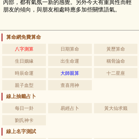
內部，都有氣氛一新的感覺。另外今天有重異性而輕
朋友的傾向，與朋友相處時應多加些關懷語氣。
算命網免費算命
八字測算
日期算命
黃歷算命
生日姻緣
出生命運
稱骨論命
時辰命運
大師親算
十二星座
親子血型
查喜用神
線上抽籤占卜
每日一卦
易經占卜
黃大仙求籤
劉氏神卡
線上名字測試