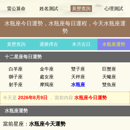
雷公算命
姓名測試
黃歷查詢
心理測試
水瓶座今日運勢，水瓶座每日運程，今天水瓶座運
勢
黃歷查詢
通勝擇吉
本月吉日
水瓶座運勢
十二星座每日運勢
白羊座
金牛座
雙子座
巨蟹座
獅子座
處女座
天秤座
天蠍座
射手座
摩羯座
水瓶座
雙魚座
今天是
2026年8月9日
， 當前內容
水瓶座今日運勢
水瓶座運勢
當前星座：
水瓶座今天運勢