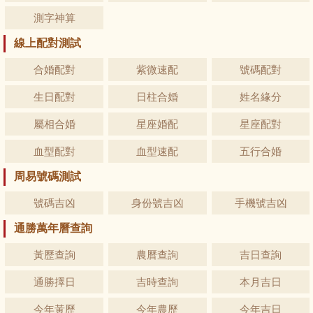
測字神算
線上配對測試
合婚配對
紫微速配
號碼配對
生日配對
日柱合婚
姓名緣分
屬相合婚
星座婚配
星座配對
血型配對
血型速配
五行合婚
周易號碼測試
號碼吉凶
身份號吉凶
手機號吉凶
通勝萬年曆查詢
黃歷查詢
農曆查詢
吉日查詢
通勝擇日
吉時查詢
本月吉日
今年黃歷
今年農歷
今年吉日