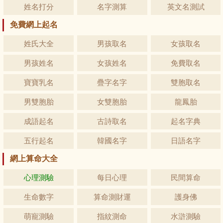
姓名打分
名字測算
英文名測試
免費網上起名
姓氏大全
男孩取名
女孩取名
男孩姓名
女孩姓名
免費取名
寶寶乳名
疊字名字
雙胞取名
男雙胞胎
女雙胞胎
龍鳳胎
成語起名
古詩取名
起名字典
五行起名
韓國名字
日語名字
網上算命大全
心理測驗
每日心理
民間算命
生命數字
算命測財運
護身佛
萌寵測驗
指紋測命
水滸測驗