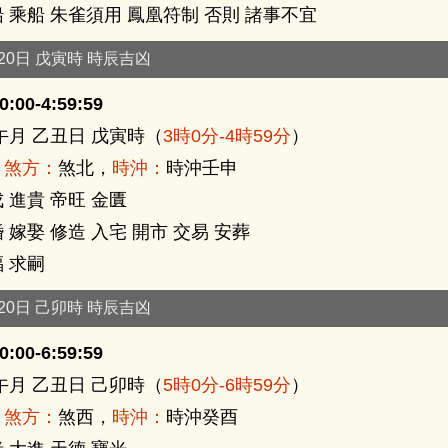
 乘船 朱雀須用 鳳凰符制 否則 諸事不宜
月20日 戊寅時 時辰吉凶
:00-4:59:59
午月 乙丑日 戊寅時（
3時0分-4時59分
）
，
煞方：
煞北，
時沖：
時沖壬申
 進貴 帝旺 金匱
 嫁娶 修造 入宅 開市 交易 安葬
 求嗣
月20日 己卯時 時辰吉凶
:00-6:59:59
午月 乙丑日 己卯時（
5時0分-6時59分
）
，
煞方：
煞西，
時沖：
時沖癸酉