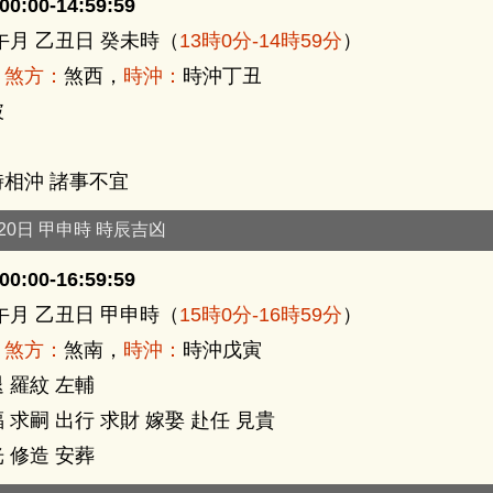
0:00-14:59:59
午月 乙丑日 癸未時（
13時0分-14時59分
）
，
煞方：
煞西，
時沖：
時沖丁丑
破
時相沖 諸事不宜
月20日 甲申時 時辰吉凶
0:00-16:59:59
午月 乙丑日 甲申時（
15時0分-16時59分
）
，
煞方：
煞南，
時沖：
時沖戊寅
 羅紋 左輔
 求嗣 出行 求財 嫁娶 赴任 見貴
 修造 安葬