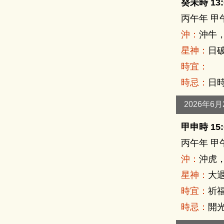
癸未時 13:0
丙午年 甲
沖：
沖牛
星神：
日
時宜：
時忌：
日
2026年6
甲申時 15:0
丙午年 甲
沖：
沖虎
星神：
大退
時宜：
祈福
時忌：
開光