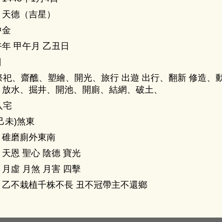
：
天德（吉星）
中金
年 甲午月 乙丑日
日
祭祀、齋醮、塑繪、開光、旅行 出遊 出行、翻新 修造、
、放水、掘井、開池、開廁、結網、破土、
入宅
己未)煞東
：
碓磨廁外東南
：
天恩 聖心 陰德 寶光
：
月虛 月煞 月害 四擊
：
乙不栽植千株不長 丑不冠帶主不還鄉