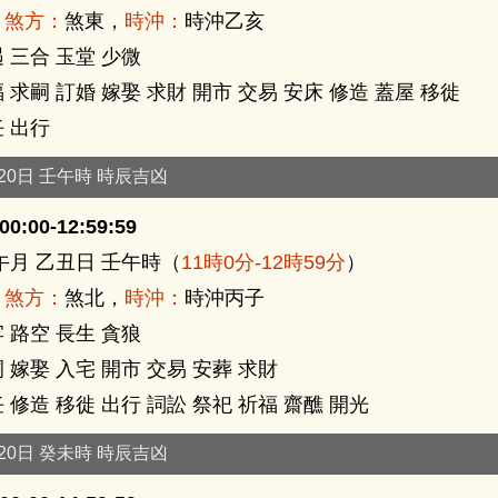
，
煞方：
煞東，
時沖：
時沖乙亥
 三合 玉堂 少微
 求嗣 訂婚 嫁娶 求財 開市 交易 安床 修造 蓋屋 移徙
 出行
月20日 壬午時 時辰吉凶
0:00-12:59:59
午月 乙丑日 壬午時（
11時0分-12時59分
）
，
煞方：
煞北，
時沖：
時沖丙子
 路空 長生 貪狼
 嫁娶 入宅 開市 交易 安葬 求財
 修造 移徙 出行 詞訟 祭祀 祈福 齋醮 開光
月20日 癸未時 時辰吉凶