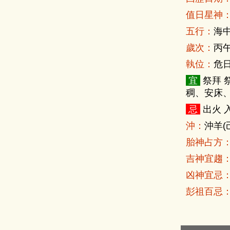
值日星神
五行：
海
歲次：
丙午
執位：
危
宜
祭拜 
稠、安床
忌
出火 
沖：
沖羊(
胎神占方
吉神宜趨
凶神宜忌
彭祖百忌