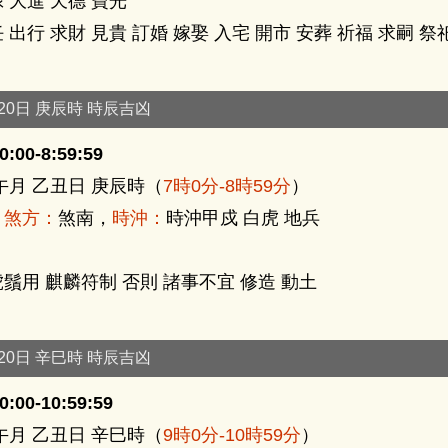
 大進 天德 寶光
 出行 求財 見貴 訂婚 嫁娶 入宅 開市 安葬 祈福 求嗣 祭
月20日 庚辰時 時辰吉凶
:00-8:59:59
午月 乙丑日 庚辰時（
7時0分-8時59分
）
，
煞方：
煞南，
時沖：
時沖甲戍 白虎 地兵
鬚用 麒麟符制 否則 諸事不宜 修造 動土
月20日 辛巳時 時辰吉凶
:00-10:59:59
午月 乙丑日 辛巳時（
9時0分-10時59分
）