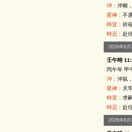
沖：
沖豬
星神：
不遇
時宜：
祈福
時忌：
赴任
2026年6
壬午時 11:0
丙午年 甲
沖：
沖鼠
星神：
天牢
時宜：
求嗣
時忌：
赴任
2026年6