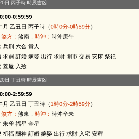
月20日 丙子時 時辰吉凶
:00-0:59:59
午月 乙丑日 丙子時（
0時0分-0時59分
）
，
煞方：
煞南，
時沖：
時沖庚午
 兵刑 六合 貴人
 求嗣 訂婚 嫁娶 出行 求財 開市 交易 安床 祭祀
 蓋屋 入殮
月20日 丁丑時 時辰吉凶
:00-2:59:59
午月 乙丑日 丁丑時（
1時0分-2時59分
）
，
煞方：
煞東，
時沖：
時沖辛未
 朱雀 福星 金星
 祈福 酬神 訂婚 嫁娶 出行 求財 入宅 安葬