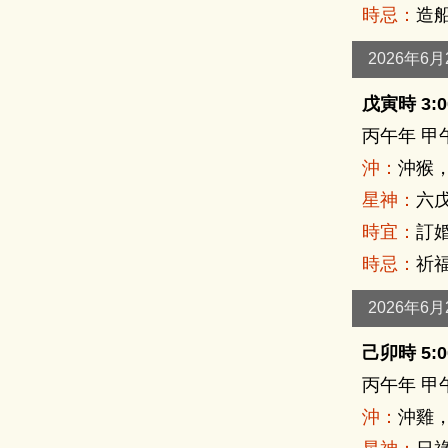
時忌：
造船
2026年6
戊寅時 3:00
丙午年 甲
沖：
沖猴
星神：
六戊
時宜：
訂婚
時忌：
祈福
2026年6
己卯時 5:00
丙午年 甲
沖：
沖雞