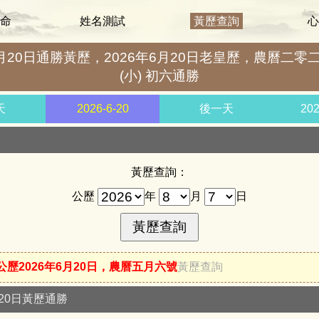
命
姓名測試
黃歷查詢
心
6月20日通勝黃歷，2026年6月20日老皇歷，農曆二零
(小) 初六通勝
天
2026-6-20
後一天
20
黃歷查詢：
公歷
年
月
日
公歷2026年6月20日，農曆五月六號
黃歷查詢
月20日黃歷通勝