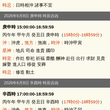
時忌：
日時相沖 諸事不宜
2026年6月8日 庚申時 時辰吉凶
庚申時 15:00:00-16:59:59
丙午年 甲午月 癸丑日 庚申時（
15時0分-16時59分
）
沖：
沖虎，
煞方：
煞南，
時沖：
時沖甲寅
星神：
地兵 司命 進貴 國印
時宜：
作灶 祭祀 祈福 齋醮 酬神 赴任 出行 求財 見貴
嫁娶 進人口 移徙 安葬
時忌：
修造 動土
2026年6月8日 辛酉時 時辰吉凶
辛酉時 17:00:00-18:59:59
丙午年 甲午月 癸丑日 辛酉時（
17時0分-18時59分
）
沖：
沖兔，
煞方：
煞東，
時沖：
時沖乙卯