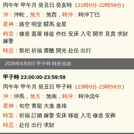
丙午年 甲午月 癸丑日 癸亥時（
21時0分-22時59分
）
沖：
沖蛇，
煞方：
煞西，
時沖：
時沖丁巳
星神：
路空 明堂 驛馬 金星
時宜：
修造 蓋屋 移徙 作灶 安床 入宅 開市 見貴 求財
嫁娶
時忌：
祭祀 祈福 齋醮 開光 赴任 出行
2026年6月8日 甲子時 時辰吉凶
甲子時 23:00:00-23:59:59
丙午年 甲午月 癸丑日 甲子時（
23時0分-23時59分
）
沖：
沖馬，
煞方：
煞南，
時沖：
時沖戊午
星神：
旬空 青龍 大進 進祿
時宜：
祈福 訂婚 嫁娶 安床 移徙 入宅 修造 安葬
時忌：
赴任 出行 求財