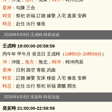
星神：
勾陳 三合
時宜：
祭祀 祈福 訂婚 嫁娶 入宅 蓋屋 安葬
時忌：
赴任 出行 修造
2026年6月8日 壬戌時 時辰吉凶
壬戌時 19:00:00-20:59:59
丙午年 甲午月 癸丑日 壬戌時（
19時0分-20時59分
）
沖：
沖龍，
煞方：
煞北，
時沖：
時沖丙辰
星神：
日刑 路空 青龍 武曲
時宜：
訂婚 嫁娶 安床 移徙 入宅 修造 安葬
時忌：
赴任 出行 祭祀 祈福 齋醮 開光
2026年6月8日 癸亥時 時辰吉凶
癸亥時 21:00:00-22:59:59