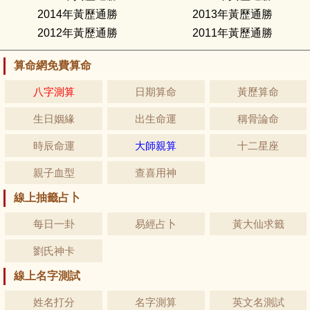
2014年黃歷通勝
2013年黃歷通勝
2012年黃歷通勝
2011年黃歷通勝
算命網免費算命
八字測算
日期算命
黃歷算命
生日姻緣
出生命運
稱骨論命
時辰命運
大師親算
十二星座
親子血型
查喜用神
線上抽籤占卜
每日一卦
易經占卜
黃大仙求籤
劉氏神卡
線上名字測試
姓名打分
名字測算
英文名測試