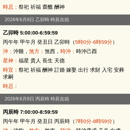
時忌：
祭祀 祈福 齋醮 酬神
2026年6月8日 乙卯時 時辰吉凶
乙卯時 5:00:00-6:59:59
丙午年 甲午月 癸丑日 乙卯時（
5時0分-6時59分
）
沖：
沖雞，
煞方：
煞西，
時沖：
時沖己酉
星神：
福星 貴人 長生 天德
時宜：
祭祀 祈福 酬神 訂婚 嫁娶 出行 求財 入宅 安葬
求嗣
時忌：
2026年6月8日 丙辰時 時辰吉凶
丙辰時 7:00:00-8:59:59
丙午年 甲午月 癸丑日 丙辰時（
7時0分-8時59分
）