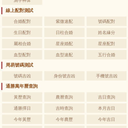
測字神算
線上配對測試
合婚配對
紫微速配
號碼配對
生日配對
日柱合婚
姓名緣分
屬相合婚
星座婚配
星座配對
血型配對
血型速配
五行合婚
周易號碼測試
號碼吉凶
身份號吉凶
手機號吉凶
通勝萬年曆查詢
黃歷查詢
農曆查詢
吉日查詢
通勝擇日
吉時查詢
本月吉日
今年黃歷
今年農歷
今年吉日