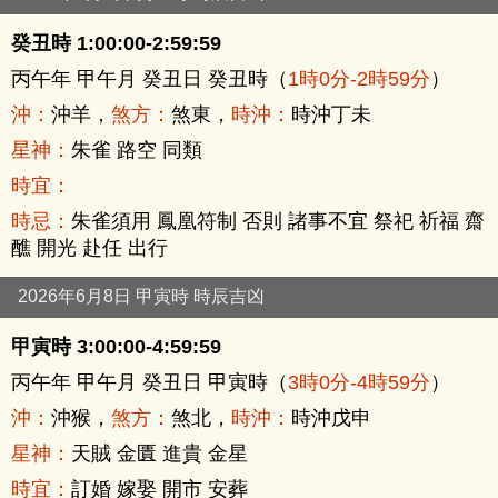
癸丑時 1:00:00-2:59:59
丙午年 甲午月 癸丑日 癸丑時（
1時0分-2時59分
）
沖：
沖羊，
煞方：
煞東，
時沖：
時沖丁未
星神：
朱雀 路空 同類
時宜：
時忌：
朱雀須用 鳳凰符制 否則 諸事不宜 祭祀 祈福 齋
醮 開光 赴任 出行
2026年6月8日 甲寅時 時辰吉凶
甲寅時 3:00:00-4:59:59
丙午年 甲午月 癸丑日 甲寅時（
3時0分-4時59分
）
沖：
沖猴，
煞方：
煞北，
時沖：
時沖戊申
星神：
天賊 金匱 進貴 金星
時宜：
訂婚 嫁娶 開市 安葬