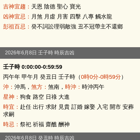
吉神宜趨：
天恩 陰德 聖心 寶光
凶神宜忌：
月煞 月虛 月害 四擊 八專 觸水龍
彭祖百忌：
癸不詞訟理弱敵強 丑不冠帶主不還鄉
2026年6月8日 壬子時 時辰吉凶
壬子時 0:00:00-0:59:59
丙午年 甲午月 癸丑日 壬子時（
0時0分-0時59分
）
沖：
沖馬，
煞方：
煞南，
時沖：
時沖丙午
星神：
狗食 路空 日祿 大進
時宜：
赴任 出行 求財 見貴 訂婚 嫁娶 入宅 開市 安葬
求嗣
時忌：
祭祀 祈福 齋醮 酬神
2026年6月8日 癸丑時 時辰吉凶