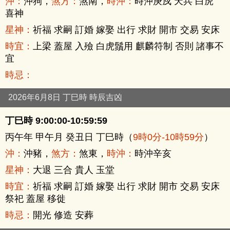
沖：
沖狗，
煞方：
煞南，
時沖：
時沖庚戍 天兵 白虎
喜神
星神：
祈福 求嗣 訂婚 嫁娶 出行 求財 開市 交易 安床
時宜：
上梁 蓋屋 入殮 白虎鬚用 麒麟符制 否則 諸事不
宜
時忌：
2026年6月8日 丁巳時 時辰吉凶
丁巳時 9:00:00-10:59:59
丙午年 甲午月 癸丑日 丁巳時（
9時0分-10時59分
）
沖：
沖豬，
煞方：
煞東，
時沖：
時沖辛亥
星神：
大退 三合 貴人 玉堂
時宜：
祈福 求嗣 訂婚 嫁娶 出行 求財 開市 交易 安床
祭祀 蓋屋 移徙
時忌：
開光 修造 安葬