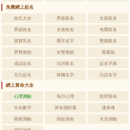
免費網上起名
姓氏大全
男孩取名
女孩取名
男孩姓名
女孩姓名
免費取名
寶寶乳名
疊字名字
雙胞取名
男雙胞胎
女雙胞胎
龍鳳胎
成語起名
古詩取名
起名字典
五行起名
韓國名字
日語名字
網上算命大全
心理測驗
每日心理
民間算命
生命數字
算命測財運
護身佛
萌寵測驗
指紋測命
水滸測驗