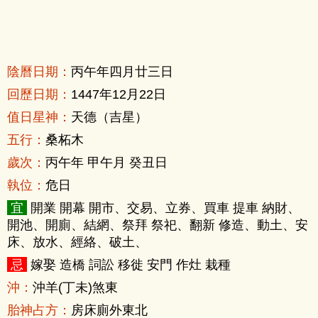
陰曆日期：
丙午年四月廿三日
回歷日期：
1447年12月22日
值日星神：
天德（吉星）
五行：
桑柘木
歲次：
丙午年 甲午月 癸丑日
執位：
危日
宜
開業 開幕 開市、交易、立券、買車 提車 納財、
開池、開廁、結網、祭拜 祭祀、翻新 修造、動土、安
床、放水、經絡、破土、
忌
嫁娶 造橋 詞訟 移徙 安門 作灶 栽種
沖：
沖羊(丁未)煞東
胎神占方：
房床廁外東北