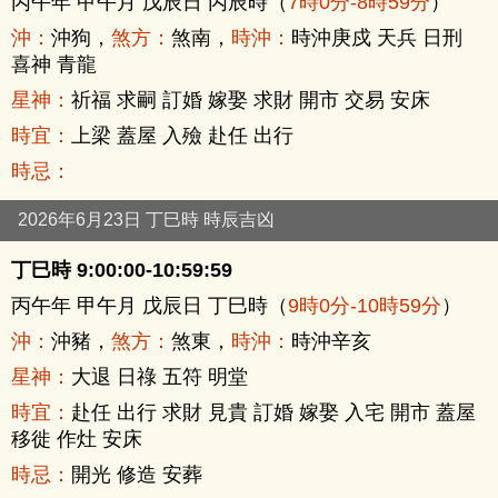
丙午年 甲午月 戊辰日 丙辰時（
7時0分-8時59分
）
沖：
沖狗，
煞方：
煞南，
時沖：
時沖庚戍 天兵 日刑
喜神 青龍
星神：
祈福 求嗣 訂婚 嫁娶 求財 開市 交易 安床
時宜：
上梁 蓋屋 入殮 赴任 出行
時忌：
2026年6月23日 丁巳時 時辰吉凶
丁巳時 9:00:00-10:59:59
丙午年 甲午月 戊辰日 丁巳時（
9時0分-10時59分
）
沖：
沖豬，
煞方：
煞東，
時沖：
時沖辛亥
星神：
大退 日祿 五符 明堂
時宜：
赴任 出行 求財 見貴 訂婚 嫁娶 入宅 開市 蓋屋
移徙 作灶 安床
時忌：
開光 修造 安葬