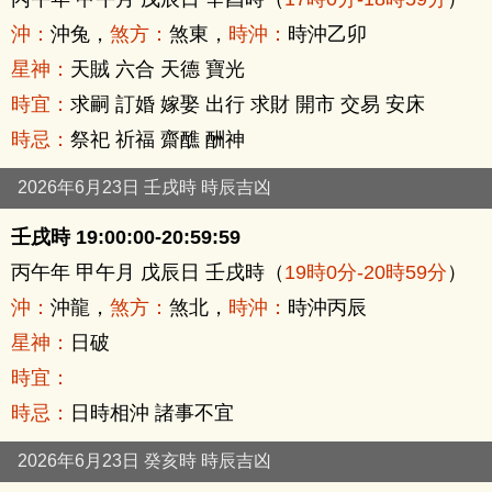
沖：
沖兔，
煞方：
煞東，
時沖：
時沖乙卯
星神：
天賊 六合 天德 寶光
時宜：
求嗣 訂婚 嫁娶 出行 求財 開市 交易 安床
時忌：
祭祀 祈福 齋醮 酬神
2026年6月23日 壬戌時 時辰吉凶
壬戌時 19:00:00-20:59:59
丙午年 甲午月 戊辰日 壬戌時（
19時0分-20時59分
）
沖：
沖龍，
煞方：
煞北，
時沖：
時沖丙辰
星神：
日破
時宜：
時忌：
日時相沖 諸事不宜
2026年6月23日 癸亥時 時辰吉凶