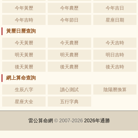
今年黃歷
今年農歷
今年吉日
今年吉時
今年節日
星座日期
黃曆日曆查詢
今天黃曆
今天農曆
今天吉時
明天黃曆
明天農曆
明日吉時
後天黃曆
後天農曆
後天吉時
網上算命查詢
生辰八字
讀心測試
陰陽曆換算
星座大全
五行字典
雷公算命網
© 2007-2026
2026年通勝