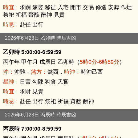
時宜：
求嗣 嫁娶 移徙 入宅 開市 交易 修造 安葬 作灶
祭祀 祈福 齋醮 酬神 見貴
時忌：
赴任 出行
2026年6月23日 乙卯時 時辰吉凶
乙卯時 5:00:00-6:59:59
丙午年 甲午月 戊辰日 乙卯時（
5時0分-6時59分
）
沖：
沖雞，
煞方：
煞西，
時沖：
時沖己酉
星神：
日害 勾陳 狗食 天官
時宜：
求財 見貴
時忌：
赴任 出行 祭祀 祈福 齋醮 酬神
2026年6月23日 丙辰時 時辰吉凶
丙辰時 7:00:00-8:59:59