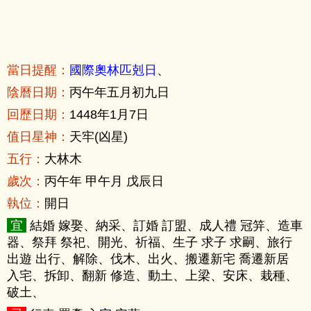
當日提醒：
國際奧林匹剋日
、
陰曆日期：
丙午年五月初九日
回歷日期：
1448年1月7日
值日星神：
天牢(凶星)
五行：
大林木
歲次：
丙午年 甲午月 戊辰日
執位：
開日
宜
結婚 嫁娶、納采、訂婚 訂盟、成人禮 冠笄、造車
器、祭拜 祭祀、開光、祈福、生子 求子 求嗣、旅行
出遊 出行、解除、伐木、出火、搬遷新宅 喬遷新居
入宅、拆卸、翻新 修造、動土、上梁、安床、栽種、
破土、