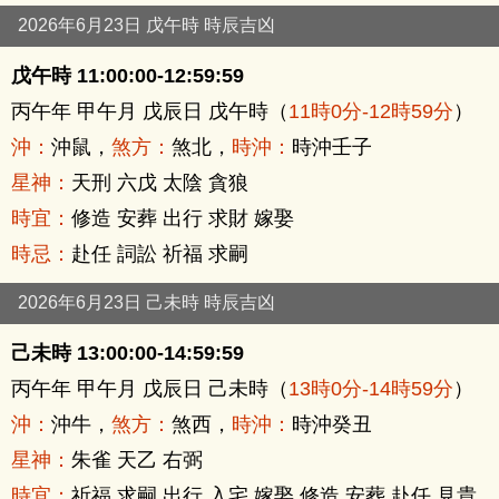
2026年6月23日 戊午時 時辰吉凶
戊午時 11:00:00-12:59:59
丙午年 甲午月 戊辰日 戊午時（
11時0分-12時59分
）
沖：
沖鼠，
煞方：
煞北，
時沖：
時沖壬子
星神：
天刑 六戊 太陰 貪狼
時宜：
修造 安葬 出行 求財 嫁娶
時忌：
赴任 詞訟 祈福 求嗣
2026年6月23日 己未時 時辰吉凶
己未時 13:00:00-14:59:59
丙午年 甲午月 戊辰日 己未時（
13時0分-14時59分
）
沖：
沖牛，
煞方：
煞西，
時沖：
時沖癸丑
星神：
朱雀 天乙 右弼
時宜：
祈福 求嗣 出行 入宅 嫁娶 修造 安葬 赴任 見貴