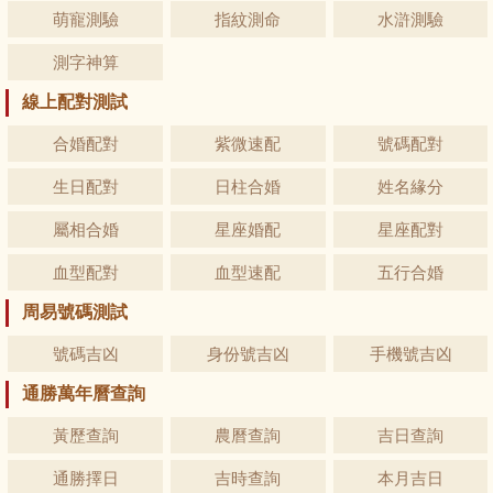
萌寵測驗
指紋測命
水滸測驗
測字神算
線上配對測試
合婚配對
紫微速配
號碼配對
生日配對
日柱合婚
姓名緣分
屬相合婚
星座婚配
星座配對
血型配對
血型速配
五行合婚
周易號碼測試
號碼吉凶
身份號吉凶
手機號吉凶
通勝萬年曆查詢
黃歷查詢
農曆查詢
吉日查詢
通勝擇日
吉時查詢
本月吉日