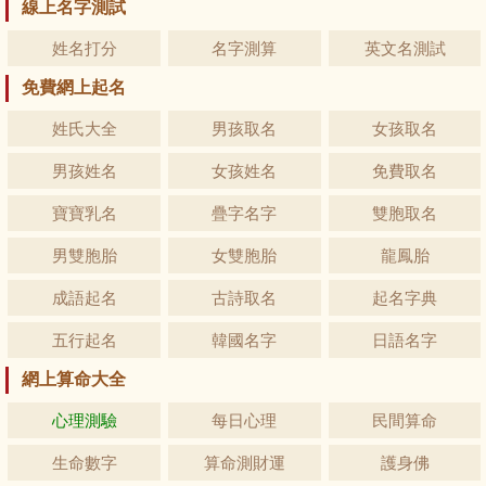
線上名字測試
姓名打分
名字測算
英文名測試
免費網上起名
姓氏大全
男孩取名
女孩取名
男孩姓名
女孩姓名
免費取名
寶寶乳名
疊字名字
雙胞取名
男雙胞胎
女雙胞胎
龍鳳胎
成語起名
古詩取名
起名字典
五行起名
韓國名字
日語名字
網上算命大全
心理測驗
每日心理
民間算命
生命數字
算命測財運
護身佛