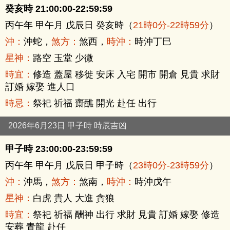
癸亥時 21:00:00-22:59:59
丙午年 甲午月 戊辰日 癸亥時（
21時0分-22時59分
）
沖：
沖蛇，
煞方：
煞西，
時沖：
時沖丁巳
星神：
路空 玉堂 少微
時宜：
修造 蓋屋 移徙 安床 入宅 開市 開倉 見貴 求財
訂婚 嫁娶 進人口
時忌：
祭祀 祈福 齋醮 開光 赴任 出行
2026年6月23日 甲子時 時辰吉凶
甲子時 23:00:00-23:59:59
丙午年 甲午月 戊辰日 甲子時（
23時0分-23時59分
）
沖：
沖馬，
煞方：
煞南，
時沖：
時沖戊午
星神：
白虎 貴人 大進 貪狼
時宜：
祭祀 祈福 酬神 出行 求財 見貴 訂婚 嫁娶 修造
安葬 青龍 赴任