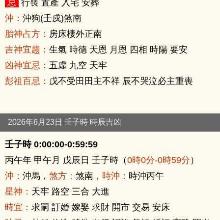
忌
行喪 置產 入宅 安葬
沖：
沖狗(壬戍)煞南
胎神占方：
房床棲外正南
吉神宜趨：
生氣 時德 天恩 月恩 四相 時陽 要安
凶神宜忌：
五虛 九空 天牢
彭祖百忌：
戊不受田田主不祥 辰不哭泣必主重喪
2026年6月23日 壬子時 時辰吉凶
壬子時 0:00:00-0:59:59
丙午年 甲午月 戊辰日 壬子時（
0時0分-0時59分
）
沖：
沖馬，
煞方：
煞南，
時沖：
時沖丙午
星神：
天牢 路空 三合 大進
時宜：
求嗣 訂婚 嫁娶 求財 開市 交易 安床