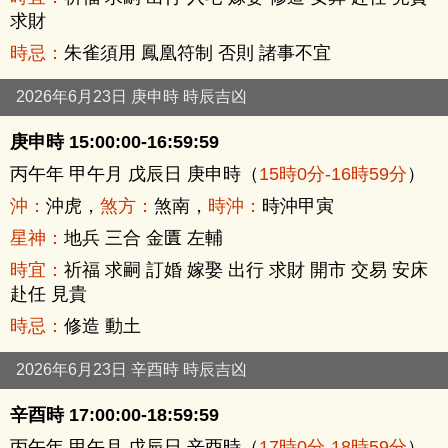
求財
時忌：
朱雀須用 鳳凰符制 否則 諸事不宜
2026年6月23日 庚申時 時辰吉凶
庚申時 15:00:00-16:59:59
丙午年 甲午月 戊辰日 庚申時（
15時0分-16時59分
）
沖：
沖虎，
煞方：
煞南，
時沖：
時沖甲寅
星神：
地兵 三合 金匱 左輔
時宜：
祈福 求嗣 訂婚 嫁娶 出行 求財 開市 交易 安床
赴任 見貴
時忌：
修造 動土
2026年6月23日 辛酉時 時辰吉凶
辛酉時 17:00:00-18:59:59
丙午年 甲午月 戊辰日 辛酉時（
17時0分-18時59分
）