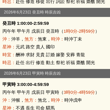
時忌：
赴任 修造 移徙 出行 詞訟 祭祀 祈福 齋醮 開光
2026年6月23日 癸丑時 時辰吉凶
癸丑時 1:00:00-2:59:59
丙午年 甲午月 戊辰日 癸丑時（
1時0分-2時59分
）
沖：
沖羊，
煞方：
煞東，
時沖：
時沖丁未
星神：
元武 路空 貴人 國印
時宜：
酬神 求財 見貴 訂婚 嫁娶 安葬 青龍
時忌：
赴任 出行 修造 動土 祭祀 祈福 齋醮 開光
2026年6月23日 甲寅時 時辰吉凶
甲寅時 3:00:00-4:59:59
丙午年 甲午月 戊辰日 甲寅時（
3時0分-4時59分
）
沖：
沖猴，
煞方：
煞北，
時沖：
時沖戊申
星神：
不遇 長生 司命 驛馬