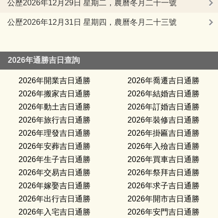
公歷2026年12月29日 星期二，農曆冬月二十一號
公歷2026年12月31日 星期四，農曆冬月二十三號
2026年通勝吉日查詢
2026年開業吉日通勝
2026年喬遷吉日通勝
2026年搬家吉日通勝
2026年結婚吉日通勝
2026年動土吉日通勝
2026年訂婚吉日通勝
2026年旅行吉日通勝
2026年裝修吉日通勝
2026年理發吉日通勝
2026年掛匾吉日通勝
2026年安葬吉日通勝
2026年入殮吉日通勝
2026年生子吉日通勝
2026年買車吉日通勝
2026年交易吉日通勝
2026年祭拜吉日通勝
2026年嫁娶吉日通勝
2026年求子吉日通勝
2026年出行吉日通勝
2026年開市吉日通勝
2026年入宅吉日通勝
2026年安門吉日通勝