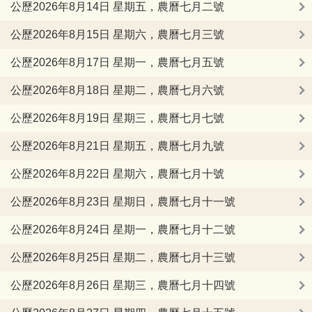
公歷2026年8月14日 星期五，農曆七月二號
公歷2026年8月15日 星期六，農曆七月三號
公歷2026年8月17日 星期一，農曆七月五號
公歷2026年8月18日 星期二，農曆七月六號
公歷2026年8月19日 星期三，農曆七月七號
公歷2026年8月21日 星期五，農曆七月九號
公歷2026年8月22日 星期六，農曆七月十號
公歷2026年8月23日 星期日，農曆七月十一號
公歷2026年8月24日 星期一，農曆七月十二號
公歷2026年8月25日 星期二，農曆七月十三號
公歷2026年8月26日 星期三，農曆七月十四號