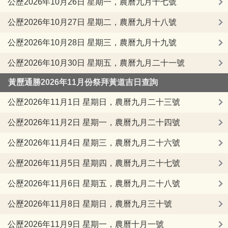
公歷2026年10月26日 星期一，農曆九月十七號
公歷2026年10月27日 星期二，農曆九月十八號
公歷2026年10月28日 星期三，農曆九月十九號
公歷2026年10月30日 星期五，農曆九月二十一號
黃歷通勝2026年11月份祭拜黃道吉日查詢
公歷2026年11月1日 星期日，農曆九月二十三號
公歷2026年11月2日 星期一，農曆九月二十四號
公歷2026年11月4日 星期三，農曆九月二十六號
公歷2026年11月5日 星期四，農曆九月二十七號
公歷2026年11月6日 星期五，農曆九月二十八號
公歷2026年11月8日 星期日，農曆九月三十號
公歷2026年11月9日 星期一，農曆十月一號