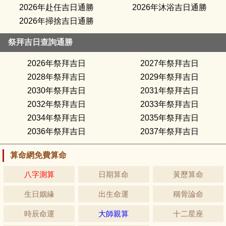
2026年赴任吉日通勝
2026年沐浴吉日通勝
2026年掃捨吉日通勝
祭拜吉日查詢通勝
2026年祭拜吉日
2027年祭拜吉日
2028年祭拜吉日
2029年祭拜吉日
2030年祭拜吉日
2031年祭拜吉日
2032年祭拜吉日
2033年祭拜吉日
2034年祭拜吉日
2035年祭拜吉日
2036年祭拜吉日
2037年祭拜吉日
算命網免費算命
八字測算
日期算命
黃歷算命
生日姻緣
出生命運
稱骨論命
時辰命運
大師親算
十二星座