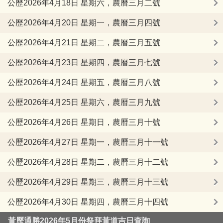
公歷2026年4月18日 星期六，農曆三月二號
公歷2026年4月20日 星期一，農曆三月四號
公歷2026年4月21日 星期二，農曆三月五號
公歷2026年4月23日 星期四，農曆三月七號
公歷2026年4月24日 星期五，農曆三月八號
公歷2026年4月25日 星期六，農曆三月九號
公歷2026年4月26日 星期日，農曆三月十號
公歷2026年4月27日 星期一，農曆三月十一號
公歷2026年4月28日 星期二，農曆三月十二號
公歷2026年4月29日 星期三，農曆三月十三號
公歷2026年4月30日 星期四，農曆三月十四號
黃歷通勝2026年5月份祭拜黃道吉日查詢