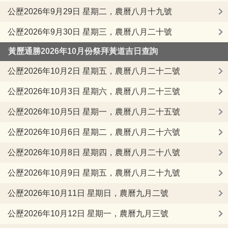
公歷2026年9月29日 星期二，農曆八月十九號
公歷2026年9月30日 星期三，農曆八月二十號
黃歷通勝2026年10月份祭拜黃道吉日查詢
公歷2026年10月2日 星期五，農曆八月二十二號
公歷2026年10月3日 星期六，農曆八月二十三號
公歷2026年10月5日 星期一，農曆八月二十五號
公歷2026年10月6日 星期二，農曆八月二十六號
公歷2026年10月8日 星期四，農曆八月二十八號
公歷2026年10月9日 星期五，農曆八月二十九號
公歷2026年10月11日 星期日，農曆九月二號
公歷2026年10月12日 星期一，農曆九月三號